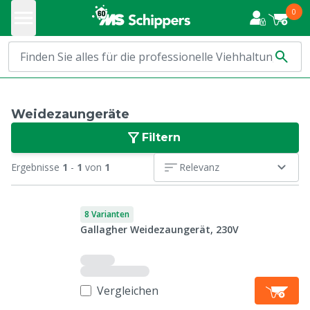
0
Weidezaungeräte
Filtern
Ergebnisse
1
-
1
von
1
Relevanz
8 Varianten
Gallagher Weidezaungerät, 230V
Vergleichen