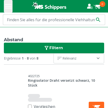
0
Abstand
Filtern
Ergebnisse
1
-
8
von
8
Relevanz
4022725
Ringisolator Draht versetzt schwarz, 10
Stück
Vergleichen