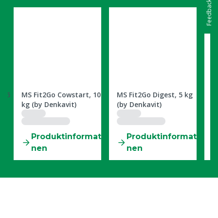
Feedback
3709996
3105540
3
s, 5
MS Fit2Go Cowstart, 10
MS Fit2Go Digest, 5 kg
M
kg (by Denkavit)
(by Denkavit)
x
D
tio
Produktinformatio
Produktinformatio
nen
nen