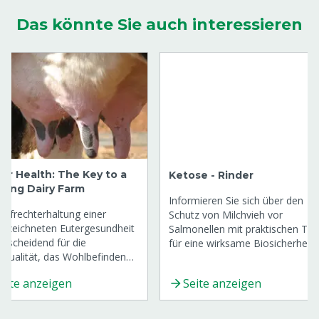
Das könnte Sie auch interessieren
er Health: The Key to a
Ketose - Rinder
iving Dairy Farm
Informieren Sie sich über den
Aufrechterhaltung einer
Schutz von Milchvieh vor
ezeichneten Eutergesundheit
Salmonellen mit praktischen Tip
entscheidend für die
für eine wirksame Biosicherheit.
hqualität, das Wohlbefinden
Kühe und die Produktivität des
eite anzeigen
Seite anzeigen
iebs. Eine ordnungsgemäße
rpflege hilft, Infektionen
ubeugen, das Risiko von