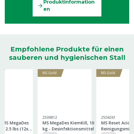
Produktinformation
en
Empfohlene Produkte für einen
sauberen und hygienischen Stall
MS Gold
MS Gold
2509812
2504261
 MS MegaDes
MS MegaDes KiemKill, 10
MS Reset Acid, 
2x 2.5 lbs (12x
kg - Desinfektionsmittel
Reinigungsmitt