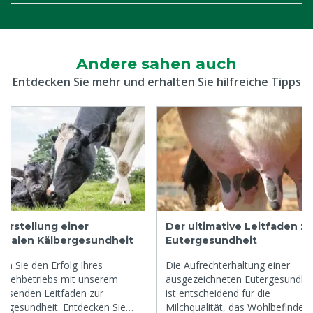
Andere sahen auch
Entdecken Sie mehr und erhalten Sie hilfreiche Tipps
herstellung einer
Der ultimative Leitfaden zu
imalen Kälbergesundheit
Eutergesundheit
ern Sie den Erfolg Ihres
Die Aufrechterhaltung einer
hviehbetriebs mit unserem
ausgezeichneten Eutergesundhei
ssenden Leitfaden zur
ist entscheidend für die
ergesundheit. Entdecken Sie
Milchqualität, das Wohlbefinden