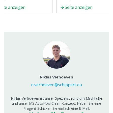
tige Tipps, bewährte
der Kühe und die Produktivität d
eite anzeigen
Seite anzeigen
ahren und Ratschläge von
Betriebs. Eine ordnungsgemäße
rten, um optimales
Euterpflege hilft, Infektionen
stum und Wohlbefinden Ihrer
vorzubeugen, das Risiko von
er zu fördern.
Mastitis zu reduzieren und eine
hochproduktive, gesunde Herde
zu gewährleisten.
Niklas Verhoeven
n.verhoeven@schippers.eu
Niklas Verhoeven ist unser Spezialist rund um Milchkühe
und unser MS AutoHoofClean Konzept. Haben Sie eine
Fragen? Schicken Sie einfach eine E-Mail.