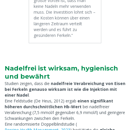
größte Vorteil ist, dass man
keine Nadeln mehr verwenden
muss. Die Investition lohnt sich –
die Kosten können über einen
längeren Zeitraum verteilt
werden und es führt zu
gesünderen Ferkeln.“
Nadelfrei ist wirksam, hygienisch
und bewährt
Studien zeigen, dass die
nadelfreie Verabreichung von Eisen
bei Ferkeln genauso wirksam ist wie die Injektion mit
einer Nadel
.
Eine Feldstudie (De Heus, 2012) ergab
einen signifikant
höheren durchschnittlichen Hb-Wert
bei nadelfreier
Verabreichung (7,5 mmol/l gegenüber 6,9 mmol/l) und geringere
Schwankungen zwischen den Ferkeln.
Eine randomisierte Doppelblindstudie (
Porcine Health Management, 2023
) bestätigte die
gleiche