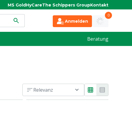
MS Gold
HyCare
The Schippers Group
Kontakt
0
Anmelden
Beratung
Relevanz