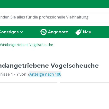
Sonstiges
Angebote
Neu
Windangetriebene Vogelscheuche
ndangetriebene Vogelscheuche
nisse
1
-
7
von
7
Anzeige nach 100