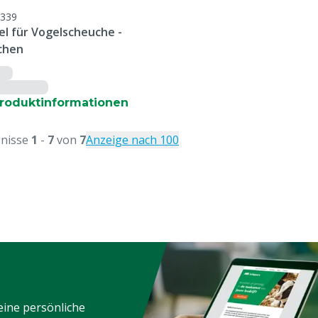
339
el für Vogelscheuche -
chen
roduktinformationen
nisse
1
-
7
von
7
Anzeige nach 100
eine persönliche