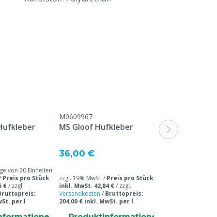
Standard, in Übereinstimmung mit
unseren allgemeinen Service- und
Garantiebedingungen, die unter der
Überschrift "Kundenservice ->
Beschwerden & Retour" am Ende dieser
Webseite aufgeführt sind.
Rindvieh
Niedrig
M0609967
Hufkleber
MS Gloof Hufkleber
Mittel
Blau
36,00 €
 von 20 Einheiten
118 g
/
Preis pro Stück
zzgl. 19% MwSt. /
Preis pro Stück
5 €
/
zzgl.
inkl. MwSt. 42,84 €
/
zzgl.
Weich
Bruttopreis:
Versandkosten
/
Bruttopreis:
wSt. per l
204,00 € inkl. MwSt. per l
nformatione
Produktinformatione