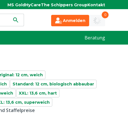
MS Gold
HyCare
The Schippers Group
Kontakt
0
Anmelden
Beratung
riginal: 12 cm, weich
eich
Standard: 12 cm, biologisch abbaubar
, weich
XXL: 13,6 cm, hart
L: 13,6 cm, superweich
d Staffelpreise