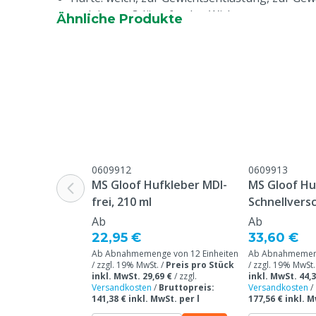
und der stoßdämpfenden Wirkung
Ähnliche Produkte
Sehr stark und besser Sichtbar
Sehr Robust
Polyurethan, flexibler als Gummi
Halt und Komfort auf nassen und rutschigen 
Symmetrische Form, beidseitig verwendbar
Geeignet für Polyurethanleim
0609912
0609913
MS Gloof Hufkleber MDI-
MS Gloof Hu
frei, 210 ml
Schnellversc
Ab
Ab
22,95 €
33,60 €
Ab Abnahmemenge von 12 Einheiten
Ab Abnahmemeng
/ zzgl. 19% MwSt. /
Preis pro Stück
/ zzgl. 19% MwSt.
inkl. MwSt. 29,69 €
/
zzgl.
inkl. MwSt. 44,3
Versandkosten
/
Bruttopreis:
Versandkosten
/
141,38 € inkl. MwSt. per l
177,56 € inkl. M