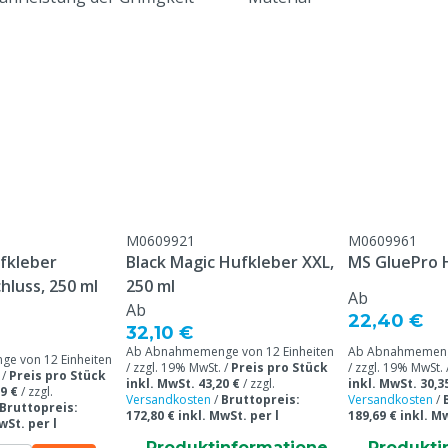
Garantie
Oberflächen
Tierarten
Abrieb
M0609921
M0609961
fkleber
Black Magic Hufkleber XXL,
MS GluePro 
Flexibilität
hluss, 250 ml
250 ml
Ab
Ab
Farbe
22,40 €
32,10 €
Ab Abnahmemenge von 12 Einheiten
Ab Abnahmemenge
Gewicht
e von 12 Einheiten
/ zzgl. 19% MwSt. /
Preis pro Stück
/ zzgl. 19% MwSt. 
 /
Preis pro Stück
inkl. MwSt. 43,20 €
/
zzgl.
inkl. MwSt. 30,3
9 €
/
zzgl.
Modell
Versandkosten
/
Bruttopreis:
Versandkosten
/
Bruttopreis:
172,80 € inkl. MwSt. per l
189,69 € inkl. M
wSt. per l
Produktinformatione
Produkti