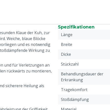
Spezifikationen
esunden Klaue der Kuh, zur
Länge
ird. Weiche, blaue Blöcke
vorliegen und es notwendig
Breite
nd stoßdämpfende Wirkung zu
Dicke
Stückzahl
len und für Verletzungen an
llen rückwärts zu montieren,
Behandlungsdauer der
Erkrankung
nd sicherere Heilung als
Tragekomfort
Stoßdämpfung
hrleistung der Griffigkeit
Material