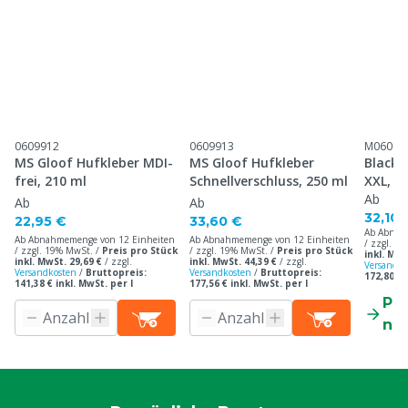
0609912
0609913
M06099
MS Gloof Hufkleber MDI-
MS Gloof Hufkleber
Black 
frei, 210 ml
Schnellverschluss, 250 ml
XXL, 2
Ab
Ab
Ab
32,10 
22,95 €
33,60 €
Ab Abnah
Ab Abnahmemenge von 12 Einheiten
Ab Abnahmemenge von 12 Einheiten
/ zzgl. 1
/ zzgl. 19% MwSt. /
Preis pro Stück
/ zzgl. 19% MwSt. /
Preis pro Stück
inkl. MwS
inkl. MwSt. 29,69 €
/
zzgl.
inkl. MwSt. 44,39 €
/
zzgl.
Versandko
Versandkosten
/
Bruttopreis:
Versandkosten
/
Bruttopreis:
172,80 € 
141,38 € inkl. MwSt. per l
177,56 € inkl. MwSt. per l
Pr
ne