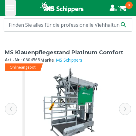
0
MS Klauenpflegestand Platinum Comfort
:
Art.-Nr.
:
0604568
Marke
MS Schippers
Onlineangebot