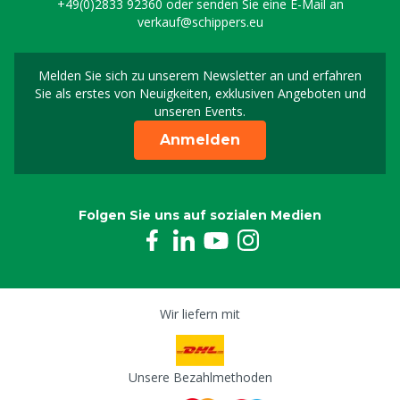
+49(0)2833 92360
oder senden Sie eine E-Mail an
Gasfeder Fixierungsbügel für Klauenpflegestand
verkauf@schippers.eu
Platinum & Silver
8804674
Melden Sie sich zu unserem Newsletter an und erfahren
Melden Sie sich für uns
Klapphaken
Sie als erstes von Neuigkeiten, exklusiven Angeboten und
8804675
unseren Events.
Vorderbeinhaken für den Klauenpflegestand
Anmelden
Platinum & Silver, p/2
8804676
Seil Vorderbein 8 mm, 5 m
Folgen Sie uns auf sozialen Medien
8804678
Seil für Hinterbein 10 mm, 10 m
8804679
Wir liefern mit
Werkzeughalterung für Klauenpflegestand
Platinum & Silver
8804754
Unsere Bezahlmethoden