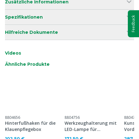
Zusätzliche Informationen
Spezifikationen
Feedback
Hilfreiche Dokumente
Videos
Ähnliche Produkte
8804656
8804756
880475
Hinterfußhaken für die
Werkzeughalterung mit
Kunsts
Klauenpflegebox
LED-Lampe für
Vorder
Klauenpflegestand Silver
Einker
102,50 €
171,50 €
287,0