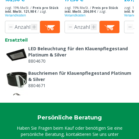
& Platinum (Hydro)
zzgl. 19% MwSt. /
Preis pro Stück
zzgl. 19% MwSt. /
Preis pro Stück
zzgl. 19%
inkl. MwSt. 121,98 €
/
zzgl.
inkl. MwSt. 204,09 €
/
zzgl.
inkl. MwS
Versandkosten
Versandkosten
Versandko
Ersatzteil
LED Beleuchtung für den Klauenpflegestand
Platinum & Silver
8804670
Bauchriemen für Klauenpflegestand Platinum
& Silver
8804671
Fußband für Klauenpflegestand Platinum &
Silver
8804672
Persönliche Beratung
Gasfeder Tür für Klauenpflegestand Platinum &
Silver
Haben Sie Fragen beim Kauf oder benötigen Sie eine
8804673
persönliche Beratung, kontaktieren Sie uns unter