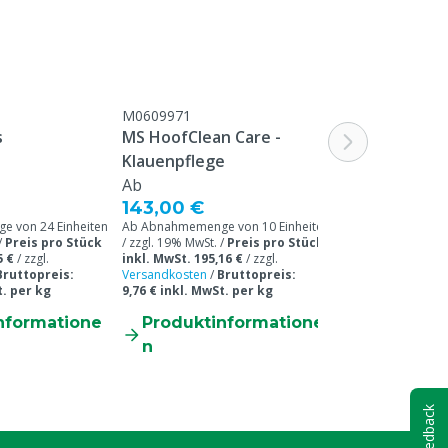
M0609971
s
MS HoofClean Care -
Klauenpflege
Ab
143,00 €
 von 24 Einheiten
Ab Abnahmemenge von 10 Einheiten
/
Preis pro Stück
/ zzgl. 19% MwSt. /
Preis pro Stück
5 €
/
zzgl.
inkl. MwSt. 195,16 €
/
zzgl.
Bruttopreis:
Versandkosten
/
Bruttopreis:
t. per kg
9,76 € inkl. MwSt. per kg
nformatione
Produktinformatione
n
Feedback