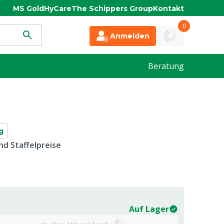
MS Gold
HyCare
The Schippers Group
Kontakt
0
Anmelden
Beratung
g
d Staffelpreise
Auf Lager