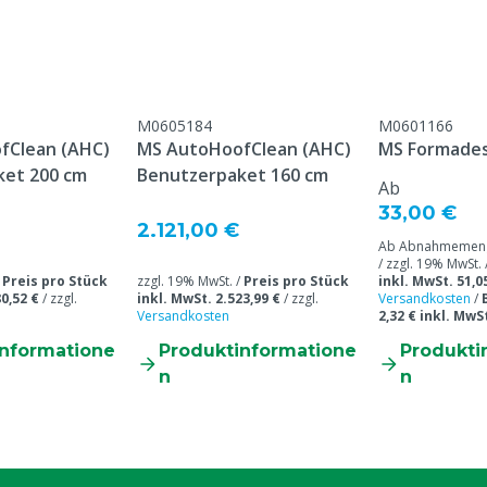
M0605184
M0601166
fClean (AHC)
MS AutoHoofClean (AHC)
MS Formade
ket 200 cm
Benutzerpaket 160 cm
Ab
33,00 €
2.121,00 €
Ab Abnahmemenge
/ zzgl. 19% MwSt. 
/
Preis pro Stück
zzgl. 19% MwSt. /
Preis pro Stück
inkl. MwSt. 51,0
0,52 €
/
zzgl.
inkl. MwSt. 2.523,99 €
/
zzgl.
Versandkosten
/
Versandkosten
2,32 € inkl. MwS
informatione
Produktinformatione
Produkti
n
n