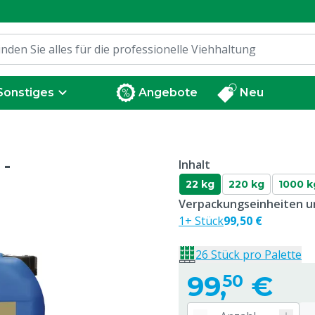
Sonstiges
Angebote
Neu
 -
Inhalt
22 kg
220 kg
1000 k
Verpackungseinheiten un
1+ Stück
99,50 €
26 Stück pro Palette
99,
€
50