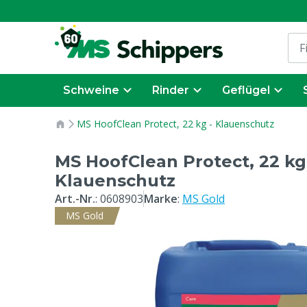
Schweine
Rinder
Geflügel
MS HoofClean Protect, 22 kg - Klauenschutz
MS HoofClean Protect, 22 kg
Klauenschutz
Art.-Nr.
:
0608903
Marke
:
MS Gold
MS Gold