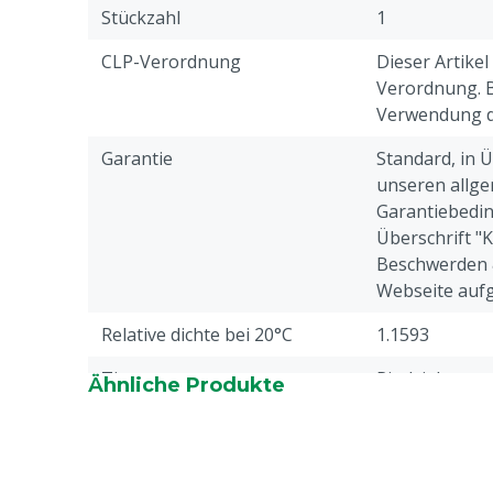
Stückzahl
1
CLP-Verordnung
Dieser Artikel
Verordnung. Bi
Verwendung di
Garantie
Standard, in 
unseren allge
Garantiebedin
Überschrift "
Beschwerden 
Webseite aufg
Relative dichte bei 20°C
1.1593
Tierarten
Rindvieh
Ähnliche Produkte
Haltbarkeitsdauer
24 Monate, N
Produktionsd