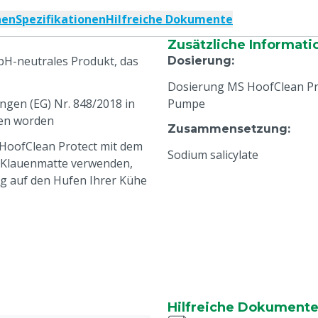
nen
Spezifikationen
Hilfreiche Dokumente
Zusätzliche Informati
pH-neutrales Produkt, das
Dosierung
:
Dosierung MS HoofClean Pro
gen (EG) Nr. 848/2018 in
Pumpe
gen worden
Zusammensetzung
:
 HoofClean Protect mit dem
Sodium salicylate
 Klauenmatte verwenden,
g auf den Hufen Ihrer Kühe
Hilfreiche Dokument