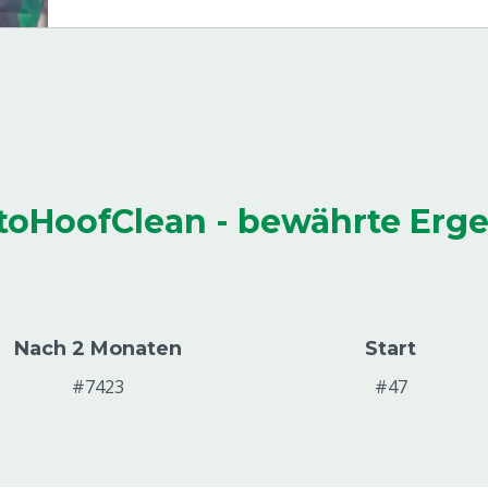
oHoofClean - bewährte Erg
Nach 2 Monaten
Start
#7423
#47