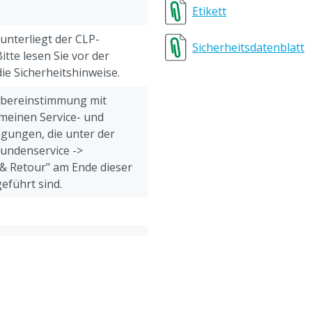
Etikett
 unterliegt der CLP-
Sicherheitsdatenblatt
tte lesen Sie vor der
e Sicherheitshinweise.
Übereinstimmung mit
meinen Service- und
gungen, die unter der
Kundenservice ->
& Retour" am Ende dieser
eführt sind.
ach dem
atum