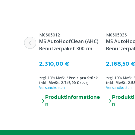
Inhalt der Verpackung
18.98 L
Inhalt
22 kg
M0605012
M0605036
MS AutoHoofClean (AHC)
MS AutoHoo
Benutzerpaket 300 cm
Benutzerpa
2.310,00 €
2.168,50 €
zzgl. 19% MwSt. /
Preis pro Stück
zzgl. 19% MwSt. 
inkl. MwSt. 2.748,90 €
/
zzgl.
inkl. MwSt. 2.58
Versandkosten
Versandkosten
Produktinformatione
Produkt
n
n