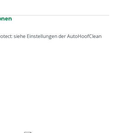
onen
tect: siehe Einstellungen der AutoHoofClean
e