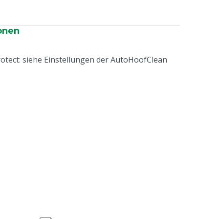
onen
tect: siehe Einstellungen der AutoHoofClean
e