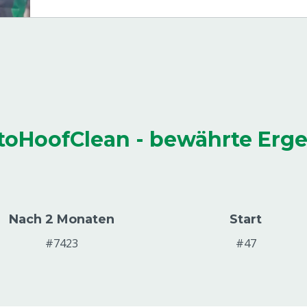
oHoofClean - bewährte Erg
Nach 2 Monaten
Start
#7423
#47