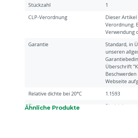
Stückzahl
1
CLP-Verordnung
Dieser Artikel
Verordnung. Bi
Verwendung di
Garantie
Standard, in 
unseren allge
Garantiebedin
Überschrift "
Beschwerden 
Webseite aufg
Relative dichte bei 20°C
1.1593
Tierarten
Rindvieh
Ähnliche Produkte
Haltbarkeitsdauer
24 Monate, N
Produktionsd