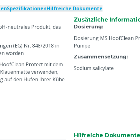
nen
Spezifikationen
Hilfreiche Dokumente
Zusätzliche Informati
pH-neutrales Produkt, das
Dosierung
:
Dosierung MS HoofClean Pro
gen (EG) Nr. 848/2018 in
Pumpe
gen worden
Zusammensetzung
:
 HoofClean Protect mit dem
Sodium salicylate
 Klauenmatte verwenden,
g auf den Hufen Ihrer Kühe
Hilfreiche Dokument