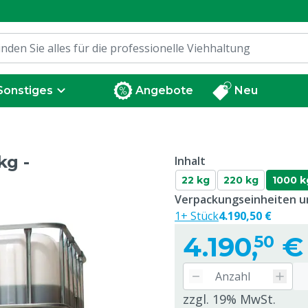
Sonstiges
Angebote
Neu
kg -
Inhalt
22 kg
220 kg
1000 k
Verpackungseinheiten un
1+ Stück
4.190,50 €
4.190,
€
50
zzgl. 19% MwSt.