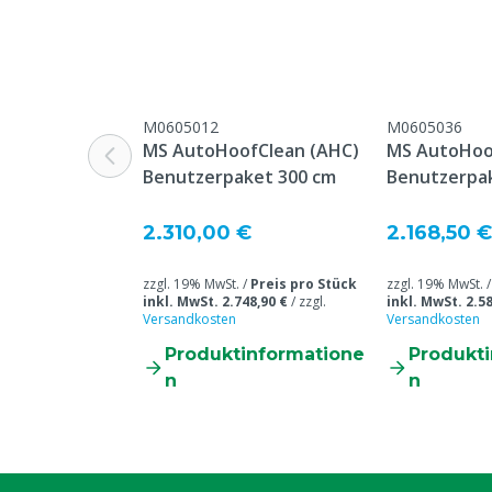
Inhalt der Verpackung
862.59 L
Behandlung von
Klaue
Inhalt
1000 kg
M0605012
M0605036
MS AutoHoofClean (AHC)
MS AutoHoo
Benutzerpaket 300 cm
Benutzerpa
2.310,00 €
2.168,50 €
zzgl. 19% MwSt. /
Preis pro Stück
zzgl. 19% MwSt. 
inkl. MwSt. 2.748,90 €
/
zzgl.
inkl. MwSt. 2.58
Versandkosten
Versandkosten
Produktinformatione
Produkt
n
n