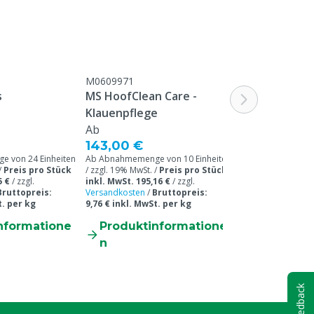
M0609971
s
MS HoofClean Care -
Klauenpflege
Ab
143,00 €
 von 24 Einheiten
Ab Abnahmemenge von 10 Einheiten
/
Preis pro Stück
/ zzgl. 19% MwSt. /
Preis pro Stück
5 €
/
zzgl.
inkl. MwSt. 195,16 €
/
zzgl.
Bruttopreis:
Versandkosten
/
Bruttopreis:
t. per kg
9,76 € inkl. MwSt. per kg
nformatione
Produktinformatione
n
Feedback