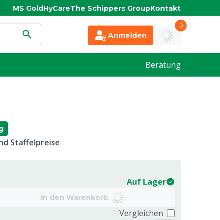
MS Gold
HyCare
The Schippers Group
Kontakt
0
Anmelden
Beratung
g
d Staffelpreise
Auf Lager
In den Warenkorb
Vergleichen