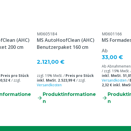
M0605184
M0601166
fClean (AHC)
MS AutoHoofClean (AHC)
MS Formade
ket 200 cm
Benutzerpaket 160 cm
Ab
33,00 €
2.121,00 €
Ab Abnahmemenge
/ zzgl. 19% MwSt. 
/
Preis pro Stück
zzgl. 19% MwSt. /
Preis pro Stück
inkl. MwSt. 51,0
0,52 €
/
zzgl.
inkl. MwSt. 2.523,99 €
/
zzgl.
Versandkosten
/
Versandkosten
2,32 € inkl. MwS
informatione
Produktinformatione
Produkti
n
n