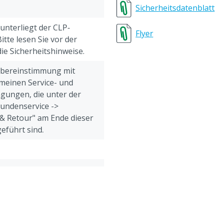
Sicherheitsdatenblatt
 unterliegt der CLP-
Flyer
tte lesen Sie vor der
e Sicherheitshinweise.
Übereinstimmung mit
meinen Service- und
gungen, die unter der
Kundenservice ->
& Retour" am Ende dieser
eführt sind.
ach dem
atum