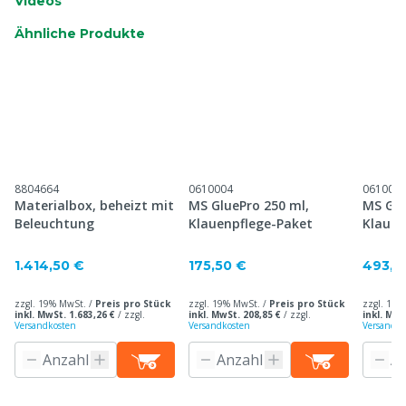
Videos
Ähnliche Produkte
8804664
0610004
061000
Materialbox, beheizt mit
MS GluePro 250 ml,
MS Glu
Beleuchtung
Klauenpflege-Paket
Klauen
1.414,50 €
175,50 €
493,0
zzgl. 19% MwSt. /
Preis pro Stück
zzgl. 19% MwSt. /
Preis pro Stück
zzgl. 19%
inkl. MwSt. 1.683,26 €
/
zzgl.
inkl. MwSt. 208,85 €
/
zzgl.
inkl. MwS
Versandkosten
Versandkosten
Versandko