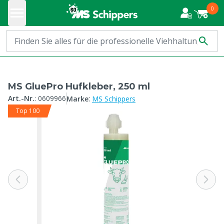
0
MS GluePro Hufkleber, 250 ml
:
Art.-Nr.
:
0609966
Marke
MS Schippers
Top 100