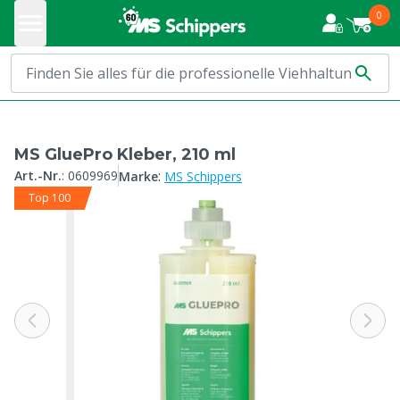
0
MS GluePro Kleber, 210 ml
:
Art.-Nr.
:
0609969
Marke
MS Schippers
Top 100