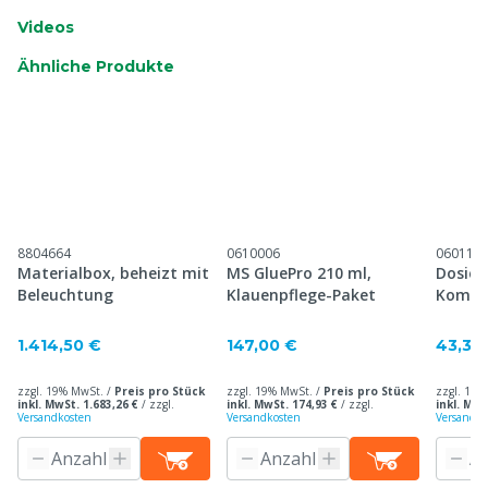
Videos
Ähnliche Produkte
8804664
0610006
060114
Materialbox, beheizt mit
MS GluePro 210 ml,
Dosier
Beleuchtung
Klauenpflege-Paket
Kompo
200/21
1.414,50 €
147,00 €
43,30
zzgl. 19% MwSt. /
Preis pro Stück
zzgl. 19% MwSt. /
Preis pro Stück
zzgl. 19%
inkl. MwSt. 1.683,26 €
/
zzgl.
inkl. MwSt. 174,93 €
/
zzgl.
inkl. MwS
Versandkosten
Versandkosten
Versandko