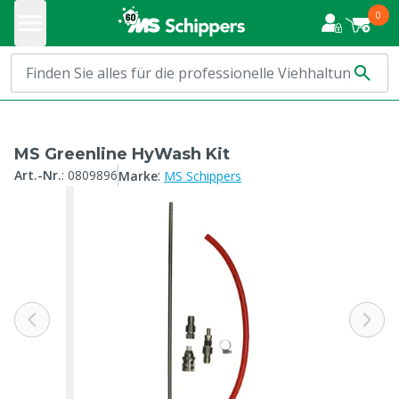
0
MS Greenline HyWash Kit
:
Art.-Nr.
:
0809896
Marke
MS Schippers