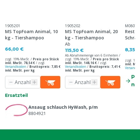
1905201
1905202
M08071
MS TopFoam Animal, 10
MS TopFoam Animal, 20
Restri
kg - Tiershampoo
kg - Tiershampoo
Schra
Ab
66,00 €
8,35 €
115,50 €
Ab Abnahmemenge von 6 Einheiten /
zzgl. 19% MwSt. /
Preis pro Stück
zzgl. 19% MwSt. /
Preis pro Stück
zzgl. 19%
inkl. MwSt. 78,54 €
/
zzgl.
inkl. MwSt. 148,16 €
/
zzgl.
inkl. MwS
Versandkosten
/
Bruttopreis: 7,85 €
Versandkosten
/
Bruttopreis: 7,41 €
Versandko
inkl. MwSt. per kg
inkl. MwSt. per kg
Pr
ne
Ersatzteil
Ansaug schlauch HyWash, p/m
8804921