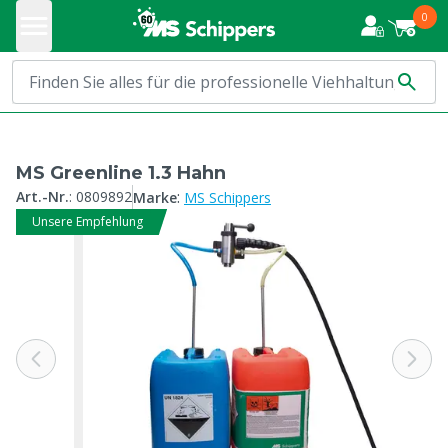
0
MS Greenline 1.3 Hahn
:
Art.-Nr.
:
0809892
Marke
MS Schippers
Unsere Empfehlung