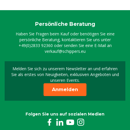
Ansauglanze V2A für Greenline
8804961
Persönliche Beratung
Rückschlagventil Edelst. Schraubgewinde
Haben Sie Fragen beim Kauf oder benötigen Sie eine
0807181
persönliche Beratung, kontaktieren Sie uns unter
+49(0)2833 92360
oder senden Sie eine E-Mail an
verkauf@schippers.eu
MS Greenline mobil 1.3 Hahn
0808070
Melden Sie sich zu unserem Newsletter an und erfahren
Melden Sie sich für uns
Sie als erstes von Neuigkeiten, exklusiven Angeboten und
Schlauchklemme V2A 12-22 mm (1/2"), 9 mm
unseren Events.
0809917
Anmelden
Rundes Sieb für Schaumlanze Greenline
8803404
Folgen Sie uns auf sozialen Medien
Schaumlanze MS Greenline 2.1
8804926