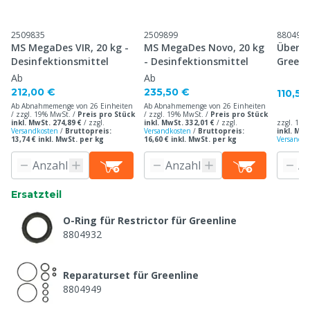
2509835
2509899
880495
MS MegaDes VIR, 20 kg -
MS MegaDes Novo, 20 kg
Überdr
Desinfektionsmittel
- Desinfektionsmittel
Greenl
Ab
Ab
212,00 €
235,50 €
110,50
Ab Abnahmemenge von 26 Einheiten
Ab Abnahmemenge von 26 Einheiten
/ zzgl. 19% MwSt. /
Preis pro Stück
/ zzgl. 19% MwSt. /
Preis pro Stück
inkl. MwSt. 274,89 €
/
zzgl.
inkl. MwSt. 332,01 €
/
zzgl.
zzgl. 19%
Versandkosten
/
Bruttopreis:
Versandkosten
/
Bruttopreis:
inkl. MwS
13,74 € inkl. MwSt. per kg
16,60 € inkl. MwSt. per kg
Versandko
Ersatzteil
O-Ring für Restrictor für Greenline
8804932
Reparaturset für Greenline
8804949