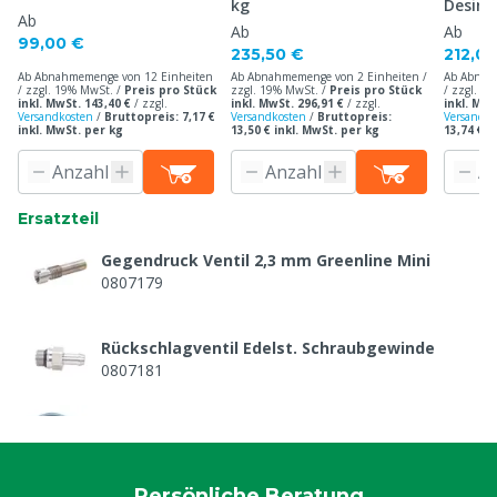
kg
Desinf
Ab
Ab
Ab
99,00 €
235,50 €
212,00
Ab Abnahmemenge von 12 Einheiten
Ab Abnahmemenge von 2 Einheiten /
Ab Abnah
/ zzgl. 19% MwSt. /
Preis pro Stück
zzgl. 19% MwSt. /
Preis pro Stück
/ zzgl. 1
inkl. MwSt. 143,40 €
/
zzgl.
inkl. MwSt. 296,91 €
/
zzgl.
inkl. MwS
Versandkosten
/
Bruttopreis: 7,17 €
Versandkosten
/
Bruttopreis:
Versandko
inkl. MwSt. per kg
13,50 € inkl. MwSt. per kg
13,74 € i
Ersatzteil
Gegendruck Ventil 2,3 mm Greenline Mini
0807179
Rückschlagventil Edelst. Schraubgewinde
0807181
Schwenkrad für Greenline
8804909
Persönliche Beratung