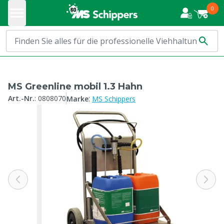
0
MS Greenline mobil 1.3 Hahn
:
Art.-Nr.
:
0808070
Marke
MS Schippers