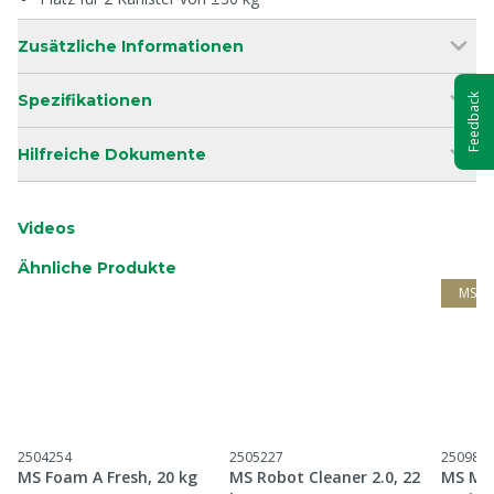
Zusätzliche Informationen
Spezifikationen
Feedback
Hilfreiche Dokumente
Videos
Ähnliche Produkte
MS G
2504254
2505227
250983
MS Foam A Fresh, 20 kg
MS Robot Cleaner 2.0, 22
MS Meg