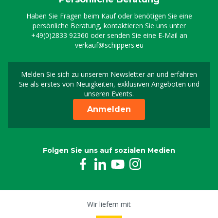
Ansaugfilter schwer Edelstahl
Haben Sie Fragen beim Kauf oder benötigen Sie eine
8804943
persönliche Beratung, kontaktieren Sie uns unter
+49(0)2833 92360
oder senden Sie eine E-Mail an
verkauf@schippers.eu
Ansauglanze V2A für Greenline
8804961
Melden Sie sich zu unserem Newsletter an und erfahren
Melden Sie sich für uns
Sie als erstes von Neuigkeiten, exklusiven Angeboten und
Schlauchklemme V2A 12-22 mm (1/2"), 9 mm
unseren Events.
0809917
Anmelden
Rundes Sieb für Schaumlanze Greenline
8803404
Folgen Sie uns auf sozialen Medien
Schaumlanze MS Greenline 2.1
8804926
Hochdruckschlauch 3/8” schwarz, 3 m
Wir liefern mit
8804925