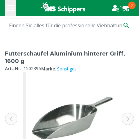
0
Futterschaufel Aluminium hinterer Griff,
1600 g
:
Art.-Nr.
:
1502396
Marke
Sonstiges