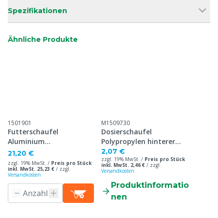
Spezifikationen
Ähnliche Produkte
1501901
M1509730
Futterschaufel
Dosierschaufel
Aluminium
Polypropylen hinterer
obenliegendem Griff,
Griff
2,07 €
21,20 €
zzgl. 19% MwSt. /
Preis pro Stück
2000 g
zzgl. 19% MwSt. /
Preis pro Stück
inkl. MwSt. 2,46 €
/
zzgl.
inkl. MwSt. 25,23 €
/
zzgl.
Versandkosten
Versandkosten
Produktinformatio
nen