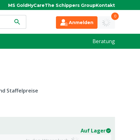
MS Gold
HyCare
The Schippers Group
Kontakt
0
Anmelden
Beratung
d Staffelpreise
Auf Lager