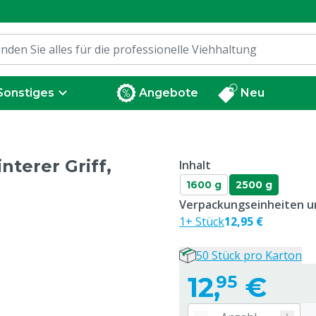
Sonstiges
Angebote
Neu
nterer Griff,
Inhalt
1600 g
2500 g
Verpackungseinheiten un
1+ Stück
12,95 €
50 Stück pro Karton
12,
€
95