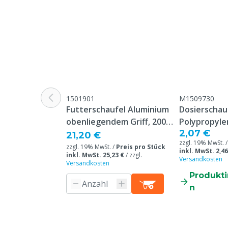
1501901
M1509730
Futterschaufel Aluminium
Dosierschau
obenliegendem Griff, 2000
Polypropyle
2,07 €
g
Griff
21,20 €
zzgl. 19% MwSt. 
zzgl. 19% MwSt. /
Preis pro Stück
inkl. MwSt. 2,46
inkl. MwSt. 25,23 €
/
zzgl.
Versandkosten
Versandkosten
Produkt
n