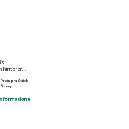
fel
n hinterer
/
Preis pro Stück
 €
/
zzgl.
informatione