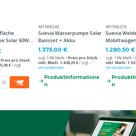
M1506243
M1506210
fläche
Suevia Wasserpumpe Solar
Suevia Weid
e Solar 60W
Basisset + Akku
Mobiltwage
100)
1.375,00 €
1.280,50 €
€
ere
zzgl. 19% MwSt. /
Preis pro Stück
zzgl. 19% MwSt. /
/
Preis pro Stück
inkl. MwSt. 1.636,25 €
/
zzgl.
inkl. MwSt. 1.52
5,36 €
/
zzgl.
kühe, Mastkalb, Mastkuh
Versandkosten
Versandkosten
Produktinformatione
Produkti
n
n