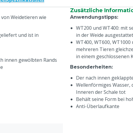
Zusätzliche Informati
 von Weidetieren wie
Anwendungstipps
:
WT200 und WT400: mit se
iefert und ist in
in der Weide ausgestatte
WT400, WT600, WT1000 un
mehreren Tieren gleichze
in einem geschlossenen
h innen gewölbten Rands
be
Besonderheiten
:
Der nach innen geklappte
Wellenförmiges Wasser, d
Inneren der Schale tot
Behält seine Form bei h
Anti-Überlaufkante