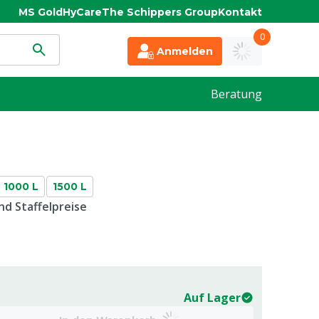
MS Gold
HyCare
The Schippers Group
Kontakt
0
Anmelden
Beratung
1000 L
1500 L
d Staffelpreise
Auf Lager