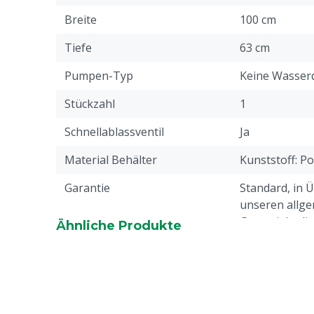
Breite
100 cm
Tiefe
63 cm
Pumpen-Typ
Keine Wasser
Stückzahl
1
Schnellablassventil
Ja
Material Behälter
Kunststoff: Po
Garantie
Standard, in 
unseren allge
Garantiebedin
Ähnliche Produkte
Überschrift "
Beschwerden 
Webseite aufg
Wasserversorgung Typ
Schwimmer