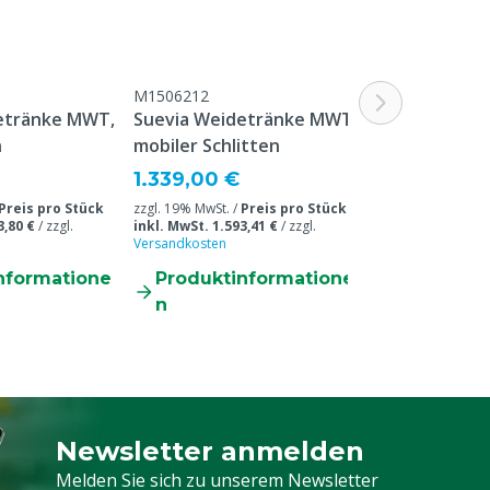
M1506212
M1509907
etränke MWT,
Suevia Weidetränke MWT,
Weidetränke
n
mobiler Schlitten
Ab
268,00 €
1.339,00 €
Ab Abnahmemenge 
Preis pro Stück
zzgl. 19% MwSt. /
Preis pro Stück
zzgl. 19% MwSt. /
3,80 €
/
zzgl.
inkl. MwSt. 1.593,41 €
/
zzgl.
inkl. MwSt. 343,9
Versandkosten
Versandkosten
nformatione
Produktinformatione
Produkti
n
n
Newsletter anmelden
Melden Sie sich für unseren Newsletter a
Melden Sie sich zu unserem Newsletter