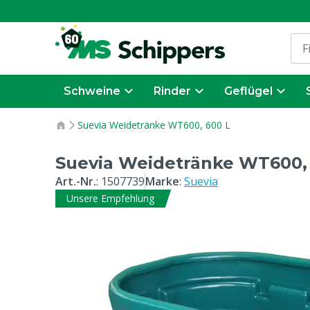
Schweine
Rinder
Geflügel
Suevia Weidetränke WT600, 600 L
Suevia Weidetränke WT600,
Art.-Nr.
:
1507739
Marke
:
Suevia
Unsere Empfehlung