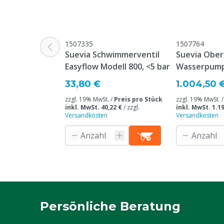
Mobil VS Stationär
Stationär
Typ der Tränke
Weidetränke
1507335
1507764
Farbe
Grün
Suevia Schwimmerventil
Suevia Ober
Easyflow Modell 800, <5 bar
Wasserpump
Typ Nummer
WT600 (160.0
Basisset
33,80 €
1.004,50 
Tierarten
Rindvieh, And
zzgl. 19% MwSt. /
Preis pro Stück
zzgl. 19% MwSt. 
inkl. MwSt. 40,22 €
/
zzgl.
inkl. MwSt. 1.19
Tierartenspezifisch
Kälber, Milch
Versandkosten
Versandkosten
Inhalt
600 L
Persönliche Beratung