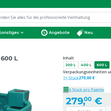
Sonstiges
Angebote
Neu
 600 L
Inhalt
200 L
400 L
600 L
Verpackungseinheiten un
1+ Stück
279,00 €
6 Stück pro Palette
279,
€
00