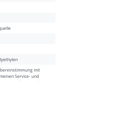
quelle
lyethylen
Übereinstimmung mit
meinen Service- und
gungen, die unter der
Kundenservice ->
& Retour" am Ende dieser
eführt sind.