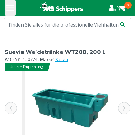
0
Suevia Weidetränke WT200, 200 L
:
Art.-Nr.
:
1507742
Marke
Suevia
Unsere Empfehlung