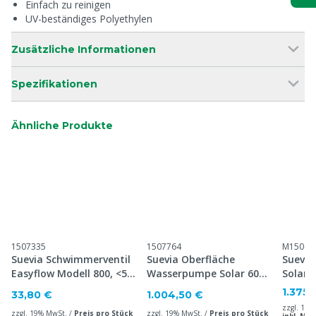
Einfach zu reinigen
UV-beständiges Polyethylen
Zusätzliche Informationen
Spezifikationen
Ähnliche Produkte
1507335
1507764
M15062
Suevia Schwimmerventil
Suevia Oberfläche
Suevi
Easyflow Modell 800, <5
Wasserpumpe Solar 60W
Solar 
bar
Basisset
1.375,
33,80 €
1.004,50 €
zzgl. 19%
zzgl. 19% MwSt. /
Preis pro Stück
zzgl. 19% MwSt. /
Preis pro Stück