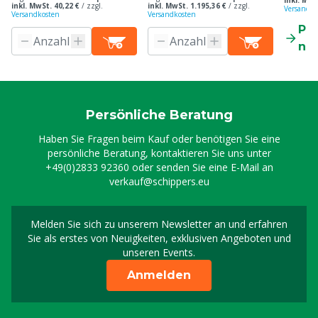
inkl. MwS
inkl. MwSt. 40,22 €
/
zzgl.
inkl. MwSt. 1.195,36 €
/
zzgl.
Versandko
Versandkosten
Versandkosten
Pr
ne
Persönliche Beratung
Haben Sie Fragen beim Kauf oder benötigen Sie eine
persönliche Beratung, kontaktieren Sie uns unter
+49(0)2833 92360
oder senden Sie eine E-Mail an
verkauf@schippers.eu
Melden Sie sich zu unserem Newsletter an und erfahren
Melden Sie sich für uns
Sie als erstes von Neuigkeiten, exklusiven Angeboten und
unseren Events.
Anmelden