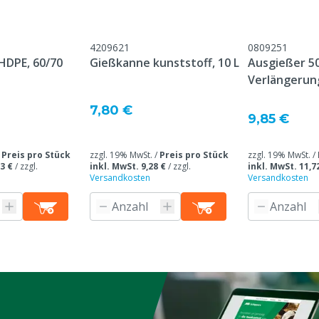
Übereinstimmung mit
4209621
0809251
meinen Service- und
HDPE, 60/70
Gießkanne kunststoff, 10 L
Ausgießer 5
gungen, die unter der
Verlängerun
Kundenservice ->
Gießkanne
& Retour" am Ende dieser
7,80 €
9,85 €
eführt sind.
uttergrube
/
Preis pro Stück
zzgl. 19% MwSt. /
Preis pro Stück
zzgl. 19% MwSt. /
3 €
/
zzgl.
inkl. MwSt. 9,28 €
/
zzgl.
inkl. MwSt. 11,7
Versandkosten
Versandkosten
gen
tterergänzungsmittel kann
and nicht storniert oder
erden.
g