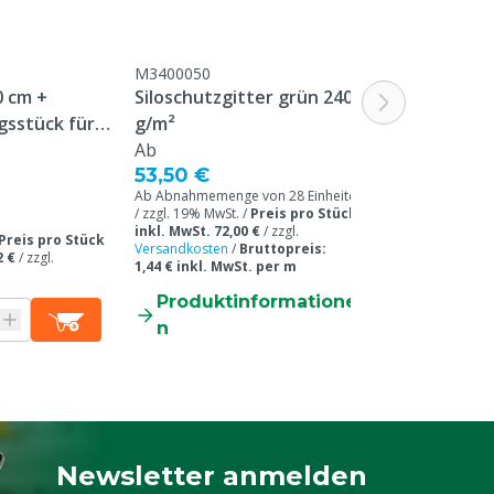
M3400050
M3400065
0 cm +
Siloschutzgitter grün 240
Spanngurt 50 
gsstück für
g/m²
grün
Ab
15,75 €
53,50 €
Ab Abnahmemenge von 28 Einheiten
/ zzgl. 19% MwSt. /
Preis pro Stück
zzgl. 19% MwSt. /
inkl. MwSt. 72,00 €
/
zzgl.
inkl. MwSt. 18,74
Preis pro Stück
Versandkosten
/
Bruttopreis:
Versandkosten
/
B
2 €
/
zzgl.
1,44 € inkl. MwSt. per m
1,87 € inkl. MwS
Produktinformatione
Produkti
n
n
Newsletter anmelden
Melden Sie sich für unseren Newsletter a