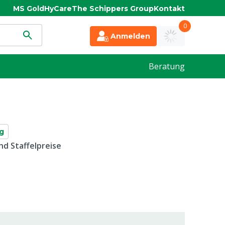
MS Gold
HyCare
The Schippers Group
Kontakt
0
Anmelden
Beratung
g
d Staffelpreise