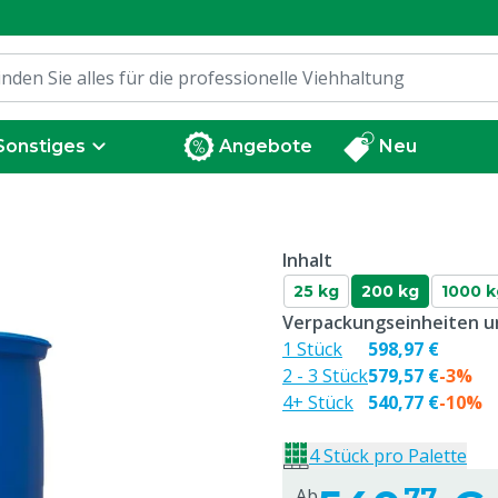
Sonstiges
Angebote
Neu
Inhalt
25 kg
200 kg
1000 k
Verpackungseinheiten un
1 Stück
598,97 €
2 - 3 Stück
579,57 €
-3%
4+ Stück
540,77 €
-10%
4 Stück pro Palette
77
Ab