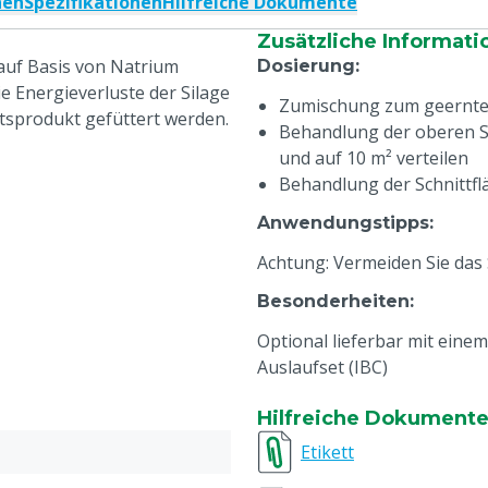
nen
Spezifikationen
Hilfreiche Dokumente
Zusätzliche Informati
auf Basis von Natrium
Dosierung
:
e Energieverluste der Silage
Zumischung zum geerntete
ätsprodukt gefüttert werden.
Behandlung der oberen Sc
und auf 10 m² verteilen
Behandlung der Schnittflä
Anwendungstipps
:
Achtung: Vermeiden Sie das
Besonderheiten
:
Optional lieferbar mit eine
Auslaufset (IBC)
Hilfreiche Dokument
Etikett