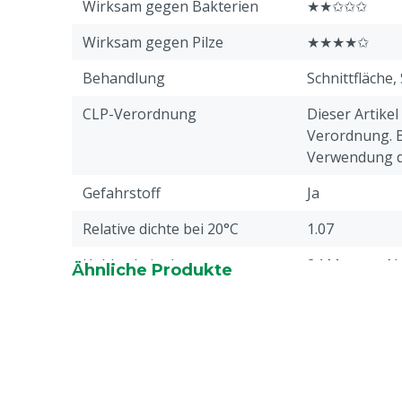
Wirksam gegen Bakterien
★★✩✩✩
Wirksam gegen Pilze
★★★★✩
Behandlung
Schnittfläche,
CLP-Verordnung
Dieser Artikel
Verordnung. Bi
Verwendung di
Gefahrstoff
Ja
Relative dichte bei 20°C
1.07
Haltbarkeitsdauer
24 Monate, N
Ähnliche Produkte
Produktionsd
Zusammensetzung der
Ameisensäure
Säuren
Essigsäure, S
Stückzahl
1