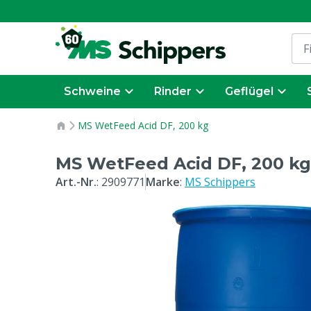
Schweine
Rinder
Geflügel
MS WetFeed Acid DF, 200 kg
MS WetFeed Acid DF, 200 kg
Art.-Nr.
:
2909771
Marke
:
MS Schippers