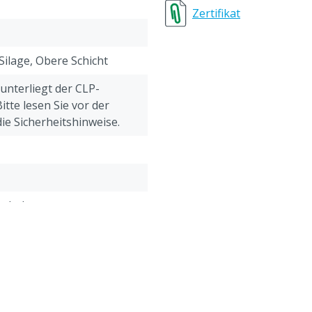
Zertifikat
 Silage, Obere Schicht
 unterliegt der CLP-
tte lesen Sie vor der
e Sicherheitshinweise.
ach dem
atum
, Propionsäure,
orbinsäure