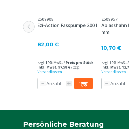
UN-Nummer
UN3265-4
Garantie
Standard, in 
2509908
2509957
unseren allge
Ezi-Action Fasspumpe 200 l
Ablasshahn 
Garantiebedin
mm
Überschrift "
Beschwerden 
82,00 €
10,70 €
Webseite aufg
Abschnitt / Bereich
Futtergang, F
zzgl. 19% MwSt. /
Preis pro Stück
zzgl. 19% MwSt. 
inkl. MwSt. 97,58 €
/
zzgl.
inkl. MwSt. 12,7
Versandkosten
Versandkosten
Tierarten
Rindvieh, Zie
Grund nicht rückgabefähig
Dieses Tierfu
nach dem Vers
retourniert w
Silage
Konservierun
Inhalt der Verpackung
186.92 L
Persönliche Beratung