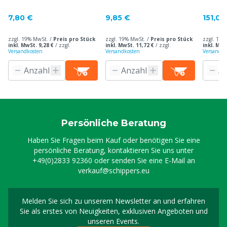
Gießkanne
7,80 €
9,85 €
151,00
zzgl. 19% MwSt. /
Preis pro Stück
zzgl. 19% MwSt. /
Preis pro Stück
zzgl. 19%
inkl. MwSt. 9,28 €
/
zzgl.
inkl. MwSt. 11,72 €
/
zzgl.
inkl. MwS
Versandkosten
Versandkosten
Versandko
Persönliche Beratung
Haben Sie Fragen beim Kauf oder benötigen Sie eine
persönliche Beratung, kontaktieren Sie uns unter
+49(0)2833 92360
oder senden Sie eine E-Mail an
verkauf@schippers.eu
Melden Sie sich zu unserem Newsletter an und erfahren
Melden Sie sich für uns
Sie als erstes von Neuigkeiten, exklusiven Angeboten und
unseren Events.