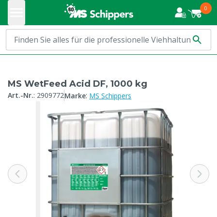
0
MS WetFeed Acid DF, 1000 kg
:
Art.-Nr.
:
2909772
Marke
MS Schippers