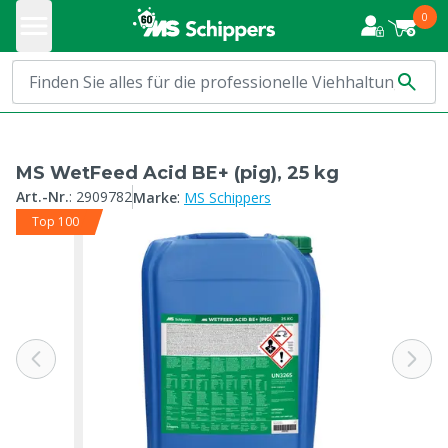
0
MS WetFeed Acid BE+ (pig), 25 kg
:
Art.-Nr.
:
2909782
Marke
MS Schippers
Top 100