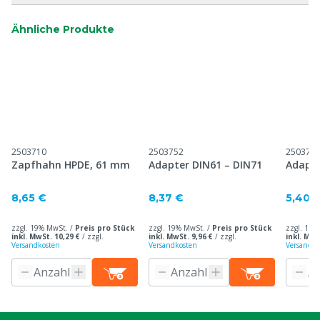
Ähnliche Produkte
2503710
2503752
250375
Zapfhahn HPDE, 61 mm
Adapter DIN61 – DIN71
Adapte
8,65 €
8,37 €
5,40 
zzgl. 19% MwSt. /
Preis pro Stück
zzgl. 19% MwSt. /
Preis pro Stück
zzgl. 19%
inkl. MwSt. 10,29 €
/
zzgl.
inkl. MwSt. 9,96 €
/
zzgl.
inkl. MwS
Versandkosten
Versandkosten
Versandko