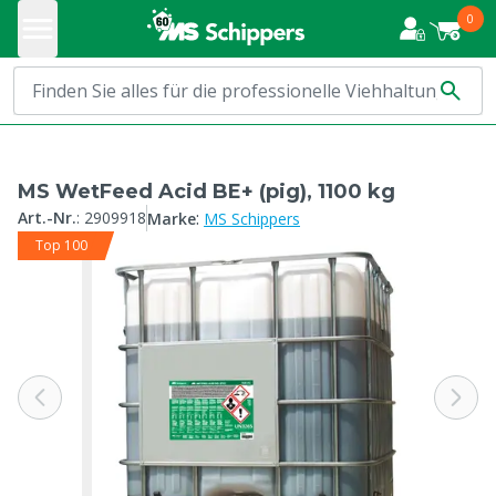
0
MS WetFeed Acid BE+ (pig), 1100 kg
:
Art.-Nr.
:
2909918
Marke
MS Schippers
Top 100