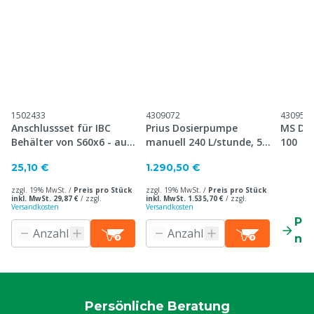
1502433
4309072
430954
Anschlussset für IBC
Prius Dosierpumpe
MS Dig
Behälter von S60x6 - auf
manuell 240 L/stunde, 5
100
A1/2" o. A3/4"
bar
25,10 €
1.290,50 €
zzgl. 19% MwSt. /
Preis pro Stück
zzgl. 19% MwSt. /
Preis pro Stück
inkl. MwSt. 29,87 €
/
zzgl.
inkl. MwSt. 1.535,70 €
/
zzgl.
Versandkosten
Versandkosten
Pr
ne
Persönliche Beratung