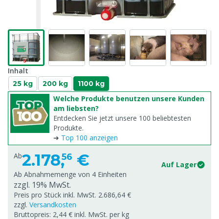
Inhalt
25 kg
200 kg
1100 kg
Welche Produkte benutzen unsere Kunden
am liebsten?
Entdecken Sie jetzt unsere 100 beliebtesten
Produkte.
➜
Top 100 anzeigen
2.178,
€
Ab
56
Auf Lager
Ab Abnahmemenge von
4 Einheiten
zzgl. 19% MwSt.
Preis pro Stück inkl. MwSt. 2.686,64 €
zzgl.
Versandkosten
Bruttopreis: 2,44 € inkl. MwSt. per kg