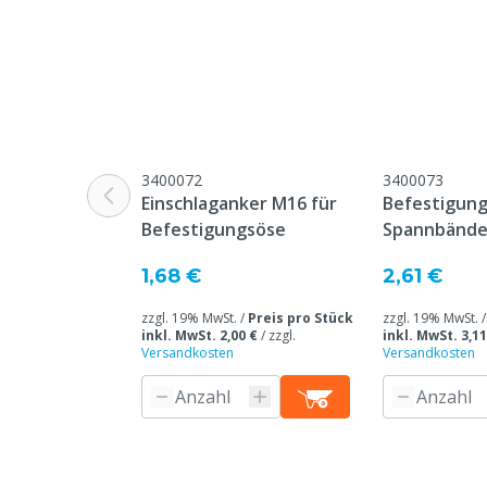
Tierarten
Rindvieh, Schw
Ziegen, Ander
Silage
Abdeckung
Tuchgewicht
240 g/m²
Farbe
Grün
3400072
3400073
Einschlaganker M16 für
Befestigung
Fläche
80 m²
Befestigungsöse
Spannbände
1,68 €
2,61 €
zzgl. 19% MwSt. /
Preis pro Stück
zzgl. 19% MwSt. 
inkl. MwSt. 2,00 €
/
zzgl.
inkl. MwSt. 3,11
Versandkosten
Versandkosten