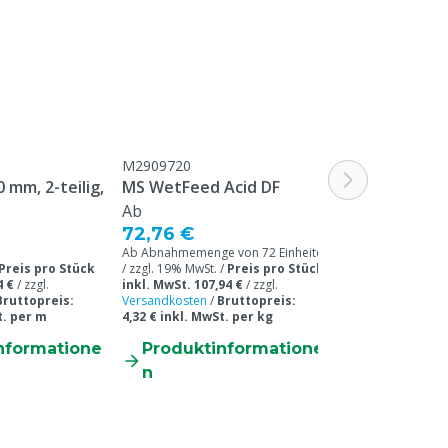
M2909720
M3400091
 mm, 2-teilig,
MS WetFeed Acid DF
Wandfolienk
Ab
Ab
72,76 €
13,85 €
Ab Abnahmemenge von 72 Einheiten
Preis pro Stück
/ zzgl. 19% MwSt. /
Preis pro Stück
Ab Abnahmemenge 
4 €
/
zzgl.
inkl. MwSt. 107,94 €
/
zzgl.
/ zzgl. 19% MwSt. 
Bruttopreis:
Versandkosten
/
Bruttopreis:
inkl. MwSt. 18,09
t. per m
4,32 € inkl. MwSt. per kg
Versandkosten
nformatione
Produktinformatione
Produkti
n
n