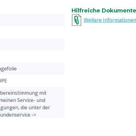
Farbe: Dunkelgrün
en
Hilfreiche Dokument
Weitere Informatione
kungsbändern
agefolie
DPE
Übereinstimmung mit
meinen Service- und
gungen, die unter der
Kundenservice ->
& Retour" am Ende dieser
eführt sind.