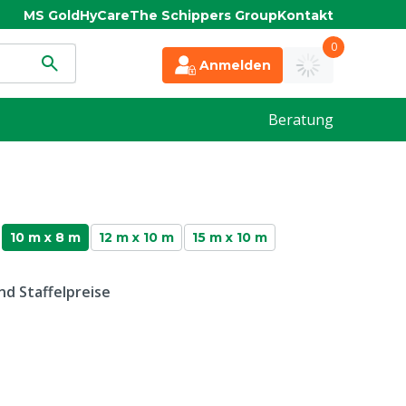
MS Gold
HyCare
The Schippers Group
Kontakt
0
Anmelden
Beratung
10 m x 8 m
12 m x 10 m
15 m x 10 m
d Staffelpreise