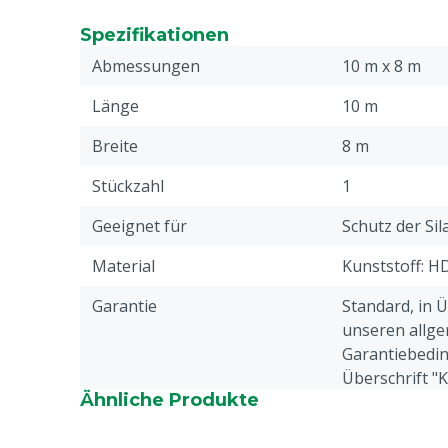
Reißfest
Optimale Verarbeitung von Nähten und Säum
Spezifikationen
Langlebig, hält bis zu 10 Jahre
Abmessungen
10 m x 8 m
Hohe UV-Beständigkeit
Ausgestattet mit quer verlaufenden Verstär
Länge
10 m
Breite
8 m
Stückzahl
1
Geeignet für
Schutz der Sil
Material
Kunststoff: H
Garantie
Standard, in 
unseren allge
Garantiebedin
Überschrift "
Ähnliche Produkte
Beschwerden 
Webseite aufg