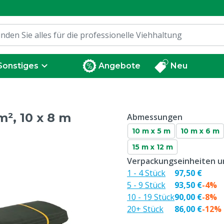
Sonstiges
Angebote
Neu
m², 10 x 8 m
Abmessungen
10 m x 5 m
10 m x 6 m
15 m x 12 m
Verpackungseinheiten un
1 - 4 Stück
97,50 €
5 - 9 Stück
93,50 €
-4%
10 - 19 Stück
90,00 €
-8%
20+ Stück
86,00 €
-12%