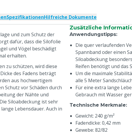
nen
Spezifikationen
Hilfreiche Dokumente
Zusätzliche Informati
lage und zum Schutz der
Anwendungstipps
:
rgt dafür, dass die Silofolie
Die quer verlaufenden Ve
agel und Vögel beschädigt
Spannband oder einen Sa
mal erhalten.
Siloabdeckung besonders 
en zu schützen, wird diese
Reifen benötigt und das Sil
Dicke des Fadens beträgt
Um die maximale Stabilit
werden aus hochwertigem
alle 5 Meter Sandschläu
en Schutz vor Schäden durch
Für eine extra lange Leb
beitung der Nähte und
Gebrauch mit Wasser ger
 Die Siloabdeckung ist sehr
Technische Merkmale
:
 lange Lebensdauer. Auch in
Gewicht: 240 g/m²
Fadendicke: 0,42 mm
Gewebe: 82/82