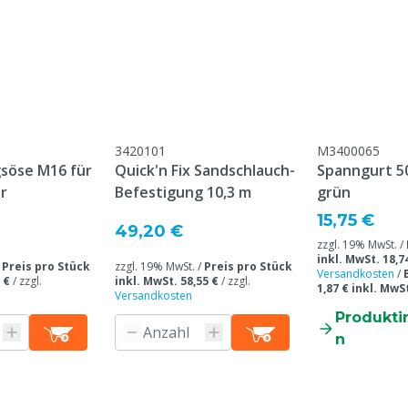
eine, Geflügel, Schafe,
e
3420101
M3400065
söse M16 für
Quick'n Fix Sandschlauch-
Spanngurt 50
r
Befestigung 10,3 m
grün
15,75 €
49,20 €
zzgl. 19% MwSt. /
inkl. MwSt. 18,7
/
Preis pro Stück
zzgl. 19% MwSt. /
Preis pro Stück
Versandkosten
/
 €
/
zzgl.
inkl. MwSt. 58,55 €
/
zzgl.
1,87 € inkl. MwS
Versandkosten
Produkti
n