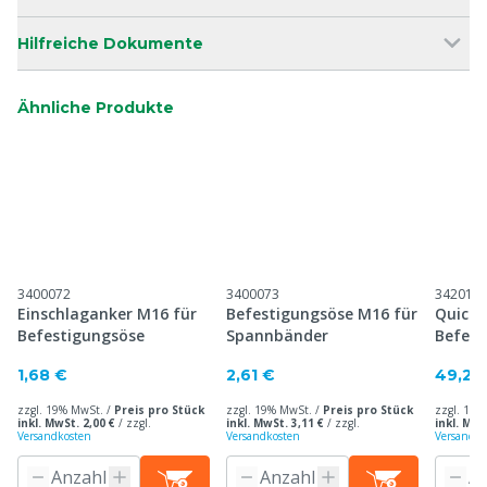
Hilfreiche Dokumente
Ähnliche Produkte
3400072
3400073
342010
Einschlaganker M16 für
Befestigungsöse M16 für
Quick'
Befestigungsöse
Spannbänder
Befest
1,68 €
2,61 €
49,20
zzgl. 19% MwSt. /
Preis pro Stück
zzgl. 19% MwSt. /
Preis pro Stück
zzgl. 19%
inkl. MwSt. 2,00 €
/
zzgl.
inkl. MwSt. 3,11 €
/
zzgl.
inkl. MwS
Versandkosten
Versandkosten
Versandko