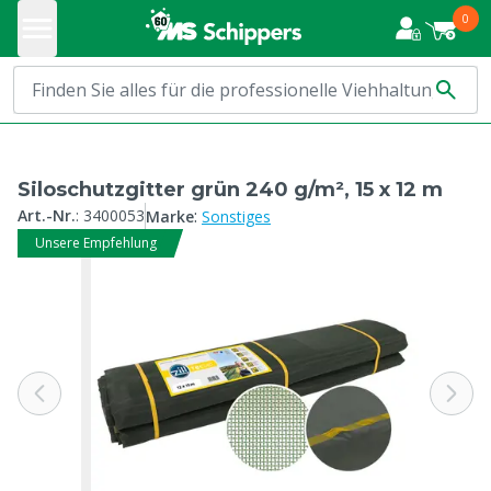
0
Siloschutzgitter grün 240 g/m², 15 x 12 m
:
Art.-Nr.
:
3400053
Marke
Sonstiges
Unsere Empfehlung