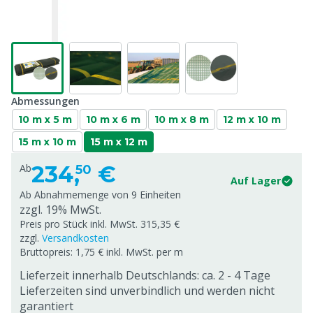
Abmessungen
10 m x 5 m
10 m x 6 m
10 m x 8 m
12 m x 10 m
15 m x 10 m
15 m x 12 m
234,
€
Ab
50
Auf Lager
Ab Abnahmemenge von
9 Einheiten
zzgl. 19% MwSt.
Preis pro Stück inkl. MwSt. 315,35 €
zzgl.
Versandkosten
Bruttopreis: 1,75 € inkl. MwSt. per m
Lieferzeit innerhalb Deutschlands: ca. 2 - 4 Tage
Lieferzeiten sind unverbindlich und werden nicht
garantiert