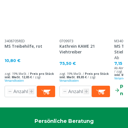
3408705RED
0709973
M34099
MS Treibehilfe, rot
Kathrein KAWE 21
MS Tre
Viehtreiber
Stiel 
Ab
10,80 €
75,50 €
7,15 €
Ab Abnah
/ zzgl. 1
zzgl. 19% MwSt. /
Preis pro Stück
zzgl. 19% MwSt. /
Preis pro Stück
inkl. MwS
inkl. MwSt. 12,85 €
/
zzgl.
inkl. MwSt. 89,85 €
/
zzgl.
Versandko
Versandkosten
Versandkosten
Pr
ne
Persönliche Beratung