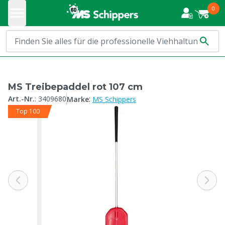
0
MS Treibepaddel rot 107 cm
:
Art.-Nr.
:
3409680
Marke
MS Schippers
Top 100