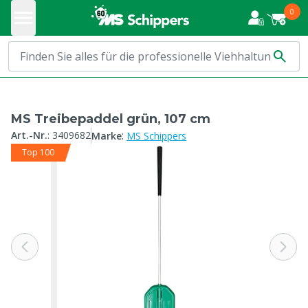
0
MS Treibepaddel grün, 107 cm
:
Art.-Nr.
:
3409682
Marke
MS Schippers
Top 100