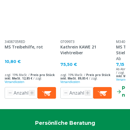
3408705RED
0709973
M34099
MS Treibehilfe, rot
Kathrein KAWE 21
MS Tre
Viehtreiber
Stiel 
Ab
10,80 €
75,50 €
7,15 €
Ab Abnah
/ zzgl. 1
zzgl. 19% MwSt. /
Preis pro Stück
zzgl. 19% MwSt. /
Preis pro Stück
inkl. MwS
inkl. MwSt. 12,85 €
/
zzgl.
inkl. MwSt. 89,85 €
/
zzgl.
Versandko
Versandkosten
Versandkosten
Pr
ne
Persönliche Beratung