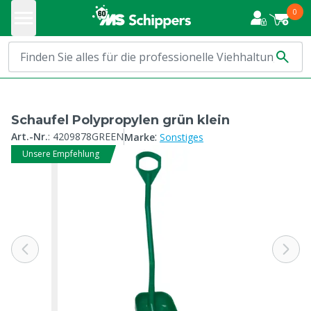
0
Schaufel Polypropylen grün klein
:
Art.-Nr.
:
4209878GREEN
Marke
Sonstiges
Unsere Empfehlung