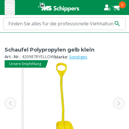
0
Schaufel Polypropylen gelb klein
:
Art.-Nr.
:
4209878YELLOW
Marke
Sonstiges
Unsere Empfehlung