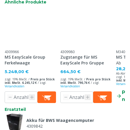
Ähnliche Produkte
4309966
4309980
M34087
MS EasyScale Group
Zugstange für MS
MS Tre
Ferkelwaage
EasyScale Pro Gruppe
Ab
28,20
5.248,00 €
664,50 €
Ab Abnah
zzgl. 19%
zzgl. 19% MwSt. /
Preis pro Stück
zzgl. 19% MwSt. /
Preis pro Stück
inkl. MwS
inkl. MwSt. 6.245,12 €
/
zzgl.
inkl. MwSt. 790,76 €
/
zzgl.
Versandko
Versandkosten
Versandkosten
Pr
ne
Ersatzteil
Akku für BWS Waagencomputer
4309842