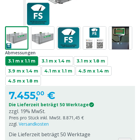
Abmessungen
3.1 m x 1.1 m
3.1 m x 1.4 m
3.1 m x 1.8 m
3.9 m x 1.4 m
4.1 m x 1.1 m
4.5 m x 1.4 m
4.5 m x 1.8 m
7.455,
€
00
Die Lieferzeit beträgt 50 Werktage
zzgl. 19% MwSt.
Preis pro Stück inkl. MwSt. 8.871,45 €
zzgl.
Versandkosten
Die Lieferzeit beträgt 50 Werktage