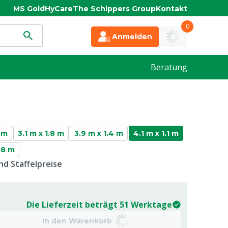
MS Gold
HyCare
The Schippers Group
Kontakt
0
Anmelden
Beratung
4 m
3.1 m x 1.8 m
3.9 m x 1.4 m
4.1 m x 1.1 m
.8 m
d Staffelpreise
Die Lieferzeit beträgt 51 Werktage
In den Warenkorb