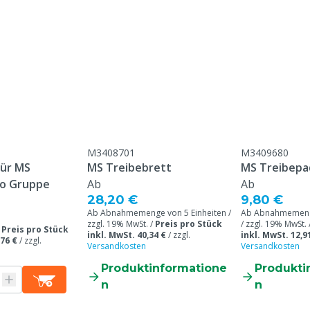
Achtung: Schippers bietet
Softwarepartner zuständ
Für die Verwendung mit O
chip’ in die Wägeindikat
ferdatum, keine Garantie
ßteile / unsachgemäßen
ruch / mangelnde Wartung
M3408701
M3409680
für MS
MS Treibebrett
MS Treibepa
 wurde speziell für Sie
ro Gruppe
Ab
Ab
kann nach der Bestellung
28,20 €
9,80 €
t oder retourniert werden.
Ab Abnahmemenge von 5 Einheiten /
Ab Abnahmemenge
zzgl. 19% MwSt. /
Preis pro Stück
/ zzgl. 19% MwSt. 
kku
/
Preis pro Stück
inkl. MwSt. 40,34 €
/
zzgl.
inkl. MwSt. 12,9
,76 €
/
zzgl.
Versandkosten
Versandkosten
Produktinformatione
Produkti
n
n