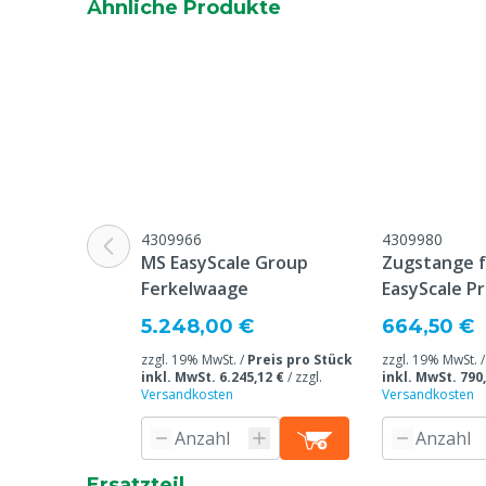
Ähnliche Produkte
Material
Aluminium
Wiederaufladbar
Ja
Garantie
1 Jahr ab Lie
auf Verschlei
Gebrauch / B
Tierarten
Schweine
4309966
4309980
MS EasyScale Group
Zugstange 
Grund nicht rückgabefähig
Dieses Produkt
Ferkelwaage
EasyScale P
bestellt und 
nicht stornier
5.248,00 €
664,50 €
Stromquelle
Netzstrom, A
zzgl. 19% MwSt. /
Preis pro Stück
zzgl. 19% MwSt. 
inkl. MwSt. 6.245,12 €
/
zzgl.
inkl. MwSt. 790
Versandkosten
Versandkosten
Batterie(n)/Akku(s) enthalten
Ja
Ersatzteil