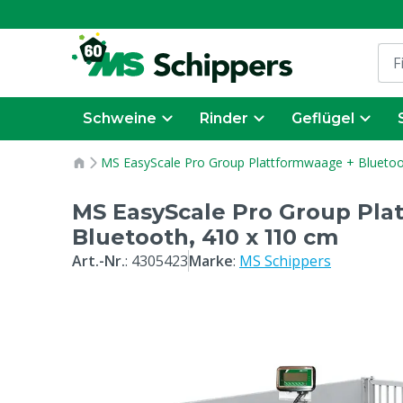
Schweine
Rinder
Geflügel
MS EasyScale Pro Group Plattformwaage + Bluetoo
MS EasyScale Pro Group Pla
Bluetooth, 410 x 110 cm
Art.-Nr.
:
4305423
Marke
:
MS Schippers