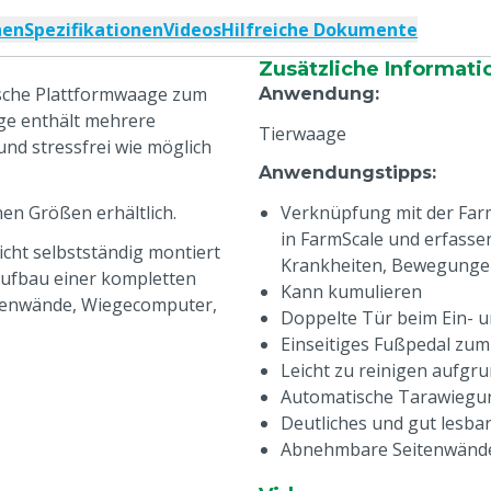
nen
Spezifikationen
Videos
Hilfreiche Dokumente
Zusätzliche Informati
ische Plattformwaage zum
Anwendung
:
ge enthält mehrere
Tierwaage
und stressfrei wie möglich
Anwendungstipps
:
en Größen erhältlich.
Verknüpfung mit der Farm
in FarmScale und erfass
icht selbstständig montiert
Krankheiten, Bewegungen
 Aufbau einer kompletten
Kann kumulieren
itenwände, Wiegecomputer,
Doppelte Tür beim Ein- 
Einseitiges Fußpedal zu
Leicht zu reinigen aufgru
Automatische Tarawiegu
Deutliches und gut lesba
Abnehmbare Seitenwänd
Niedriger Einstieg (2 cm)