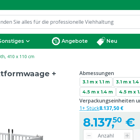
Sonstiges
Angebote
Neu
th, 410 x 110 cm
ttformwaage +
Abmessungen
3.1 m x 1.1 m
3.1 m x 1.
4.5 m x 1.4 m
4.5 m x 1
Verpackungseinheiten un
1+ Stück
8.137,50 €
8.137,
€
50