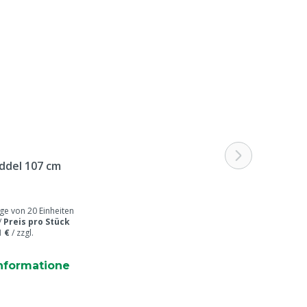
 keine Softwareunterstützung; hierfür ist der
ig
hrmarkenleser APR sollte eine ‘bluetooth classic
or BWS eingesetzt werden
ddel 107 cm
 von 20 Einheiten
/
Preis pro Stück
1 €
/
zzgl.
nformatione