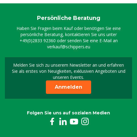
Digi Doser Versorgung, PVC, 2,5 m³/Std.
8800261
Persönliche Beratung
Digi Doser Ablauf, PVC, 2,5 m³/Std.
Haben Sie Fragen beim Kauf oder benötigen Sie eine
8800267
persönliche Beratung, kontaktieren Sie uns unter
+49(0)2833 92360
oder senden Sie eine E-Mail an
verkauf@schippers.eu
Trockenlaufschutz Lasp 72 cm Digi Doser
8800286
Melden Sie sich zu unserem Newsletter an und erfahren
Melden Sie sich für uns
Sie als erstes von Neuigkeiten, exklusiven Angeboten und
Ansaugschlauch 2 m 8x12 Digi Doser
unseren Events.
8800448
Anmelden
Pumpe Di-O-Clean, 2,7 L, 8 bar P&P
8800455
Folgen Sie uns auf sozialen Medien
Pumpe General, 30 L, 3 bar P&P
8800460