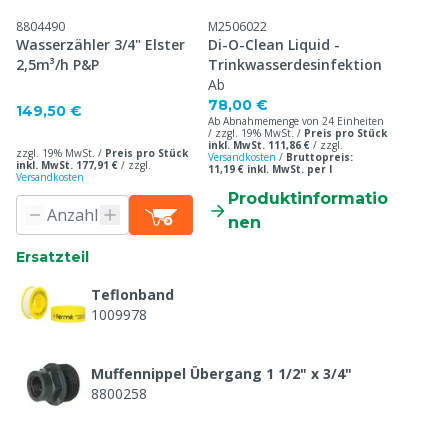
8804490
M2506022
Wasserzähler 3/4" Elster
Di-O-Clean Liquid -
2,5m³/h P&P
Trinkwasserdesinfektion
Ab
78,00 €
149,50 €
Ab Abnahmemenge von 24 Einheiten
/ zzgl. 19% MwSt. /
Preis pro Stück
inkl. MwSt. 111,86 €
/
zzgl.
zzgl. 19% MwSt. /
Preis pro Stück
Versandkosten
/
Bruttopreis:
inkl. MwSt. 177,91 €
/
zzgl.
11,19 € inkl. MwSt. per l
Versandkosten
Produktinformatio
nen
Ersatzteil
Teflonband
1009978
Muffennippel Übergang 1 1/2" x 3/4"
8800258