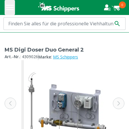
0
MS Digi Doser Duo General 2
:
Art.-Nr.
:
4309026
Marke
MS Schippers