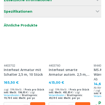
Zusätzliche Informationen
Spezifikationen
Ähnliche Produkte
4403702
4403760
M44052
Interheat Armatur mit
Interheat smarte
MS Ar
Schalter 2,5 m, 10 Stück
Armatur autom. 2,5 m,
Wärme
p/10
hochwe
Ab
165,50 €
415,00 €
14,60
Ab Abnah
zzgl. 19% MwSt. /
Preis pro Stück
zzgl. 19% MwSt. /
Preis pro Stück
/ zzgl. 1
inkl. MwSt. 196,95 €
/
zzgl.
inkl. MwSt. 493,85 €
/
zzgl.
inkl. MwS
Versandkosten
/
Bruttopreis:
Versandkosten
/
Bruttopreis:
Versandko
19,70 € inkl. MwSt. per pc
49,39 € inkl. MwSt. per pc
Pr