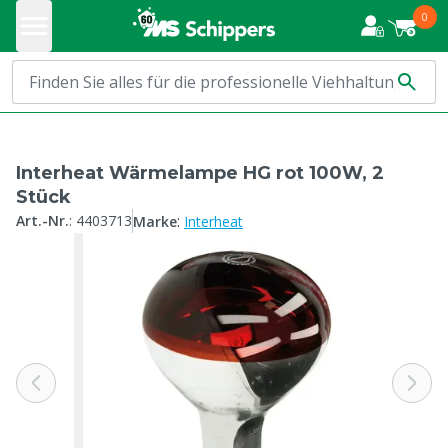
0
Interheat Wärmelampe HG rot 100W, 2
Stück
:
Art.-Nr.
:
4403713
Marke
Interheat