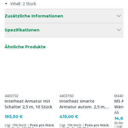
Inhalt: 2 Stück
Zusätzliche Informationen
Spezifikationen
Ähnliche Produkte
4403702
4403760
M44052
Interheat Armatur mit
Interheat smarte
MS Ar
Schalter 2,5 m, 10 Stück
Armatur autom. 2,5 m,
Wärme
p/10
hochwe
Ab
165,50 €
415,00 €
14,60
Ab Abnah
zzgl. 19% MwSt. /
Preis pro Stück
zzgl. 19% MwSt. /
Preis pro Stück
/ zzgl. 1