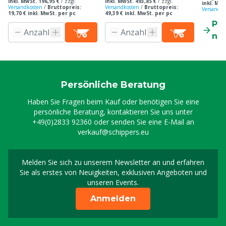
inkl. MwSt. 196,95 €
/
zzgl.
inkl. MwSt. 493,85 €
/
zzgl.
inkl. MwS
Versandkosten
/
Bruttopreis:
Versandkosten
/
Bruttopreis:
Versandko
19,70 € inkl. MwSt. per pc
49,39 € inkl. MwSt. per pc
Pr
ne
Persönliche Beratung
Haben Sie Fragen beim Kauf oder benötigen Sie eine
persönliche Beratung, kontaktieren Sie uns unter
+49(0)2833 92360
oder senden Sie eine E-Mail an
verkauf@schippers.eu
Melden Sie sich zu unserem Newsletter an und erfahren
Melden Sie sich für uns
Sie als erstes von Neuigkeiten, exklusiven Angeboten und
unseren Events.
Anmelden