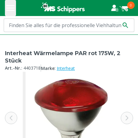
0
Interheat Wärmelampe PAR rot 175W, 2
Stück
:
Art.-Nr.
:
4403718
Marke
Interheat