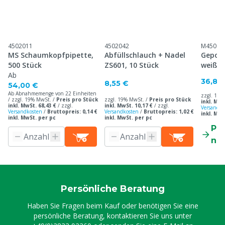
4502011
4502042
M45095
MS Schaumkopfpipette,
Abfüllschlauch + Nadel
Gepols
500 Stück
ZS601, 10 Stück
weiß, 
Ab
36,80
8,55 €
54,00 €
Ab Abnahmemenge von 22 Einheiten
zzgl. 19%
/ zzgl. 19% MwSt. /
Preis pro Stück
zzgl. 19% MwSt. /
Preis pro Stück
inkl. MwS
inkl. MwSt. 68,43 €
/
zzgl.
inkl. MwSt. 10,17 €
/
zzgl.
Versandko
Versandkosten
/
Bruttopreis: 0,14 €
Versandkosten
/
Bruttopreis: 1,02 €
inkl. MwS
inkl. MwSt. per pc
inkl. MwSt. per pc
Pr
ne
Persönliche Beratung
Haben Sie Fragen beim Kauf oder benötigen Sie eine
persönliche Beratung, kontaktieren Sie uns unter