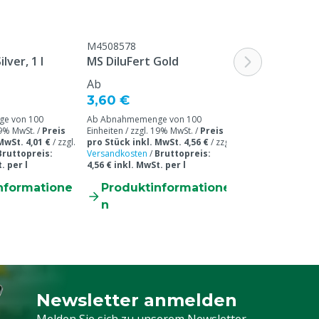
M4508578
M4509553
lver, 1 l
MS DiluFert Gold
Gepolsterter
Ab
Ab
3,60 €
0,29 €
e von 100
Ab Abnahmemenge von 100
19% MwSt. /
Preis
Einheiten / zzgl. 19% MwSt. /
Preis
Ab Abnahmemeng
MwSt. 4,01 €
/
zzgl.
pro Stück inkl. MwSt. 4,56 €
/
zzgl.
Einheiten / zzgl. 
Bruttopreis:
Versandkosten
/
Bruttopreis:
pro Stück inkl. M
. per l
4,56 € inkl. MwSt. per l
Versandkosten
nformatione
Produktinformatione
Produkti
n
n
Newsletter anmelden
Melden Sie sich für unseren Newsletter a