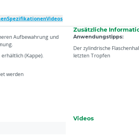
nen
Spezifikationen
Videos
Zusätzliche Informati
icheren Aufbewahrung und
Anwendungstipps
:
amung.
Der zylindrische Flaschenha
erhältlich (Kappe).
letzten Tropfen
det werden
Videos