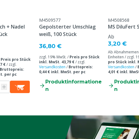
M4509577
M4508568
ch + Nadel
Gepolsterter Umschlag
MS DiluFert Si
ück
weiß, 100 Stück
Ab
3,20 €
36,80 €
Ab Abnahmemeng
zzgl. 19% MwSt. /
Preis pro Stück
Einheiten / zzgl. 
/
Preis pro Stück
inkl. MwSt. 43,79 €
/
zzgl.
pro Stück inkl. 
7 €
/
zzgl.
Versandkosten
/
Bruttopreis:
Versandkosten
/
Bruttopreis:
0,44 € inkl. MwSt. per pc
4,01 € inkl. MwSt
t. per pc
Produktinformatione
Produkti
n
n