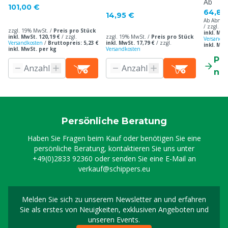
Ab
101,00 €
64,85
14,95 €
Ab Abnah
/ zzgl. 1
zzgl. 19% MwSt. /
Preis pro Stück
inkl. MwS
inkl. MwSt. 120,19 €
/
zzgl.
zzgl. 19% MwSt. /
Preis pro Stück
Versandko
Versandkosten
/
Bruttopreis: 5,23 €
inkl. MwSt. 17,79 €
/
zzgl.
inkl. MwS
inkl. MwSt. per kg
Versandkosten
Pr
ne
Persönliche Beratung
Haben Sie Fragen beim Kauf oder benötigen Sie eine
persönliche Beratung, kontaktieren Sie uns unter
+49(0)2833 92360
oder senden Sie eine E-Mail an
verkauf@schippers.eu
Melden Sie sich zu unserem Newsletter an und erfahren
Melden Sie sich für uns
Sie als erstes von Neuigkeiten, exklusiven Angeboten und
unseren Events.