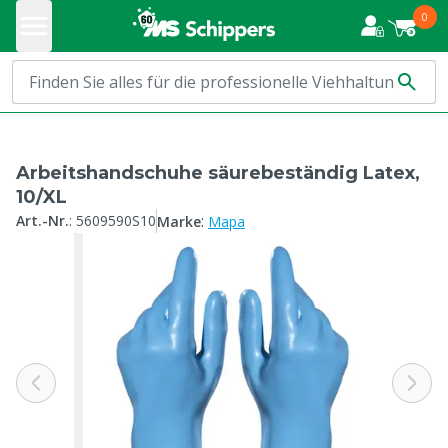
0
Arbeitshandschuhe säurebeständig Latex,
10/XL
:
Art.-Nr.
:
5609590S10
Marke
Mapa