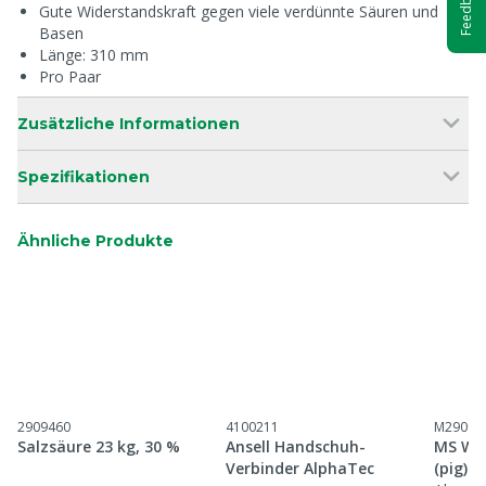
Feedback
Gute Widerstandskraft gegen viele verdünnte Säuren und
Basen
Länge: 310 mm
Pro Paar
Zusätzliche Informationen
Spezifikationen
Ähnliche Produkte
2909460
4100211
M29097
Salzsäure 23 kg, 30 %
Ansell Handschuh-
MS Wet
Verbinder AlphaTec
(pig)