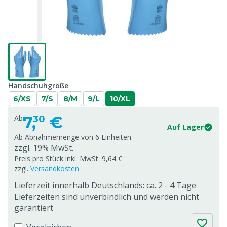
Handschuhgröße
6/XS
7/S
8/M
9/L
10/XL
7,
€
Ab
30
Auf Lager
Ab Abnahmemenge von
6 Einheiten
zzgl. 19% MwSt.
Preis pro Stück inkl. MwSt. 9,64 €
zzgl.
Versandkosten
Lieferzeit innerhalb Deutschlands: ca. 2 - 4 Tage
Lieferzeiten sind unverbindlich und werden nicht
garantiert