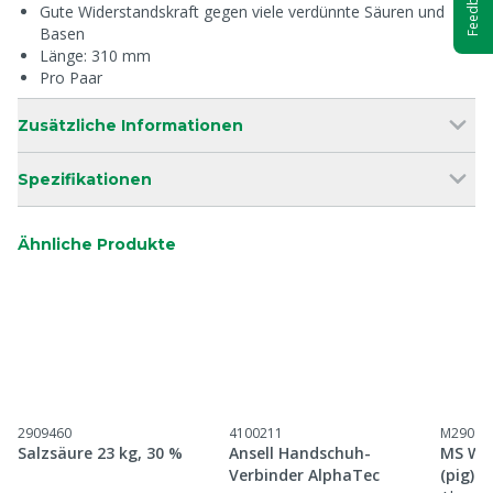
Feedback
Gute Widerstandskraft gegen viele verdünnte Säuren und
Basen
Länge: 310 mm
Pro Paar
Zusätzliche Informationen
Spezifikationen
Ähnliche Produkte
2909460
4100211
M29097
Salzsäure 23 kg, 30 %
Ansell Handschuh-
MS Wet
Verbinder AlphaTec
(pig)