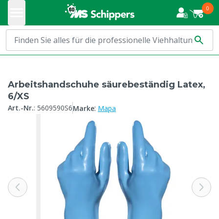
0
Arbeitshandschuhe säurebeständig Latex,
6/XS
:
Art.-Nr.
:
5609590S6
Marke
Mapa