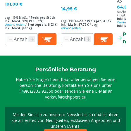
Ab
101,00 €
64,85
14,95 €
Ab Abnah
/ zzgl. 1
zzgl. 19% MwSt. /
Preis pro Stück
inkl. MwS
inkl. MwSt. 120,19 €
/
zzgl.
zzgl. 19% MwSt. /
Preis pro Stück
Versandko
Versandkosten
/
Bruttopreis: 5,23 €
inkl. MwSt. 17,79 €
/
zzgl.
inkl. MwS
inkl. MwSt. per kg
Versandkosten
Pr
ne
Persönliche Beratung
Haben Sie Fragen beim Kauf oder benötigen Sie eine
persönliche Beratung, kontaktieren Sie uns unter
+49(0)2833 92360
oder senden Sie eine E-Mail an
verkauf@schippers.eu
Melden Sie sich zu unserem Newsletter an und erfahren
Melden Sie sich für uns
Sie als erstes von Neuigkeiten, exklusiven Angeboten und
unseren Events.