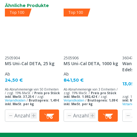
Ähnliche Produkte
Top 100
Top 100
2505904
2505906
360470
MS Uni-Cal DETA, 25 kg
MS Uni-Cal DETA, 1000 kg
Wandha
Edelst
Ab
Ab
Einwe
24,50 €
841,50 €
13,05 
Ab Abnahmemenge von 50 Einheiten
Ab Abnahmemenge von 3 Einheiten /
/ zzgl. 19% MwSt. /
Preis pro Stück
zzgl. 19% MwSt. /
Preis pro Stück
inkl. MwSt. 37,25 €
/
zzgl.
inkl. MwSt. 1.092,42 €
/
zzgl.
zzgl. 19%
Versandkosten
/
Bruttopreis: 1,49 €
Versandkosten
/
Bruttopreis: 1,09 €
inkl. MwS
inkl. MwSt. per kg
inkl. MwSt. per kg
Versandko