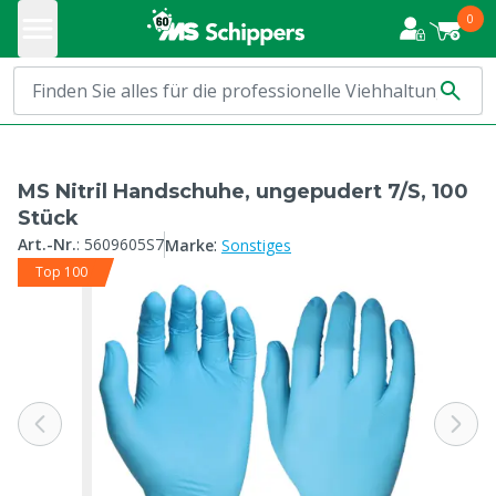
0
MS Nitril Handschuhe, ungepudert 7/S, 100
Stück
:
Art.-Nr.
:
5609605S7
Marke
Sonstiges
Top 100