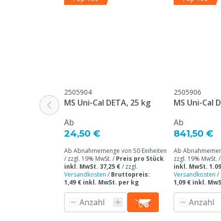
Art der Bekleidung
Handschuh
Tierarten
Rindvieh, Schw
Ziegen, Ander
Arbeitshandschuh
Chemikalien
Handschuhgröße
8/M
2505904
2505906
MS Uni-Cal DETA, 25 kg
MS Uni-Cal 
Farbe
Blau
Ab
Ab
24,50 €
841,50 €
Ab Abnahmemenge von 50 Einheiten
Ab Abnahmemenge
/ zzgl. 19% MwSt. /
Preis pro Stück
zzgl. 19% MwSt. 
inkl. MwSt. 37,25 €
/
zzgl.
inkl. MwSt. 1.09
Versandkosten
/
Bruttopreis:
Versandkosten
/
1,49 € inkl. MwSt. per kg
1,09 € inkl. Mw