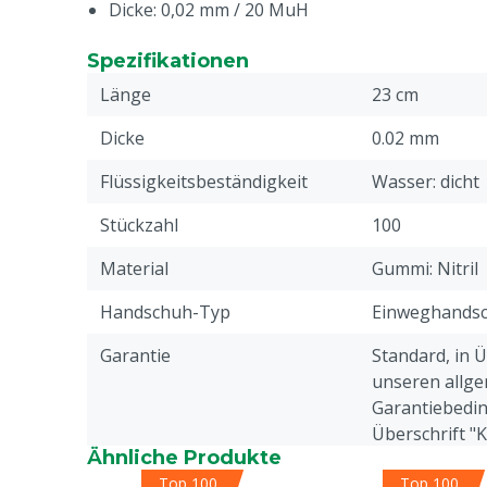
Dicke: 0,02 mm / 20 MuH
Spezifikationen
Länge
23 cm
Dicke
0.02 mm
Flüssigkeitsbeständigkeit
Wasser: dicht
Stückzahl
100
Material
Gummi: Nitril
Handschuh-Typ
Einweghands
Garantie
Standard, in 
unseren allge
Garantiebedin
Überschrift "
Ähnliche Produkte
Beschwerden 
Top 100
Top 100
Webseite aufg