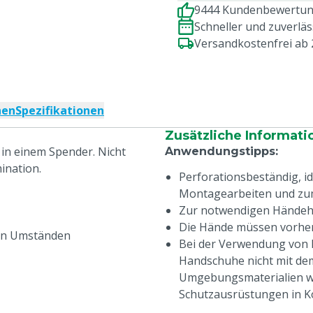
9444 Kundenbewertung
Schneller und zuverlä
Versandkostenfrei ab
nen
Spezifikationen
Zusätzliche Informati
in einem Spender. Nicht
Anwendungstipps
:
ination.
Perforationsbeständig, id
Montagearbeiten und zu
Zur notwendigen Händeh
Die Hände müssen vorhe
nen Umständen
Bei der Verwendung von E
Handschuhe nicht mit dem
Umgebungsmaterialien wi
Schutzausrüstungen in 