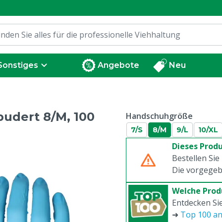
Sonstiges
Angebote
Neu
pudert 8/M, 100
Handschuhgröße
7/S
8/M
9/L
10/XL
Dieses Produ
Bestellen Sie
Die vorgegeb
Welche Prod
Entdecken Sie
➜
Top 100 a