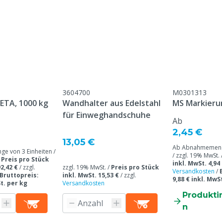
eine, Geflügel, Schafe,
e
3604700
M0301313
DETA, 1000 kg
Wandhalter aus Edelstahl
MS Markieru
für Einweghandschuhe
Ab
2,45 €
13,05 €
Ab Abnahmemenge
 von 3 Einheiten /
/ zzgl. 19% MwSt. 
/
Preis pro Stück
inkl. MwSt. 4,94
2,42 €
/
zzgl.
zzgl. 19% MwSt. /
Preis pro Stück
Versandkosten
/
Bruttopreis:
inkl. MwSt. 15,53 €
/
zzgl.
9,88 € inkl. MwSt
St. per kg
Versandkosten
Produkti
n