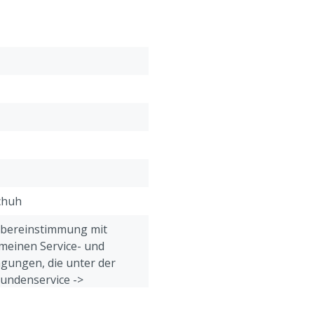
chuh
Übereinstimmung mit
meinen Service- und
gungen, die unter der
Kundenservice ->
& Retour" am Ende dieser
eführt sind.