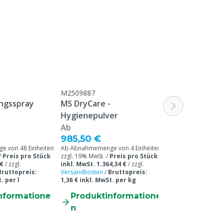
M2509887
M5607110
ngsspray
MS DryCare -
Havep Melker
Hygienepulver
Ab
83,50 €
985,50 €
 von 48 Einheiten
Ab Abnahmemenge von 4 Einheiten /
/
Preis pro Stück
zzgl. 19% MwSt. /
Preis pro Stück
 €
/
zzgl.
inkl. MwSt. 1.364,34 €
/
zzgl.
zzgl. 19% MwSt. /
Bruttopreis:
Versandkosten
/
Bruttopreis:
inkl. MwSt. 99,37
. per l
1,36 € inkl. MwSt. per kg
Versandkosten
nformatione
Produktinformatione
Produkti
n
n