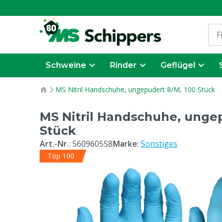
Schweine
Rinder
Geflügel
MS Nitril Handschuhe, ungepudert 8/M, 100 Stück
MS Nitril Handschuhe, unge
Stück
Art.-Nr.
:
5609605S8
Marke
:
Sonstiges
Top 100