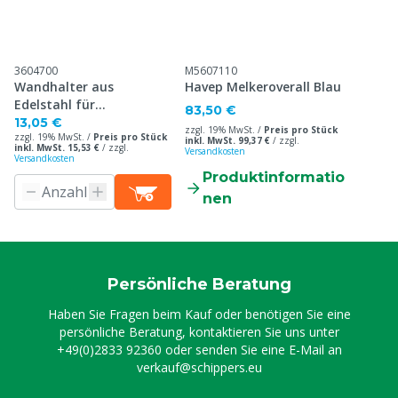
3604700
M5607110
Wandhalter aus
Havep Melkeroverall Blau
Edelstahl für
83,50 €
Einweghandschuhe
13,05 €
zzgl. 19% MwSt. /
Preis pro Stück
zzgl. 19% MwSt. /
Preis pro Stück
inkl. MwSt. 99,37 €
/
zzgl.
inkl. MwSt. 15,53 €
/
zzgl.
Versandkosten
Versandkosten
Produktinformatio
nen
Persönliche Beratung
Haben Sie Fragen beim Kauf oder benötigen Sie eine
persönliche Beratung, kontaktieren Sie uns unter
+49(0)2833 92360
oder senden Sie eine E-Mail an
verkauf@schippers.eu