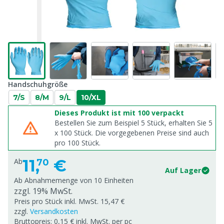
Handschuhgröße
7/S
8/M
9/L
10/XL
Dieses Produkt ist mit 100 verpackt
Bestellen Sie zum Beispiel 5 Stück, erhalten Sie 5
x
100
Stück. Die vorgegebenen Preise sind auch
pro
100
Stück.
11,
€
Ab
70
Auf Lager
Ab Abnahmemenge von
10 Einheiten
zzgl. 19% MwSt.
Preis pro Stück inkl. MwSt. 15,47 €
zzgl.
Versandkosten
Bruttopreis: 0,15 € inkl. MwSt. per pc