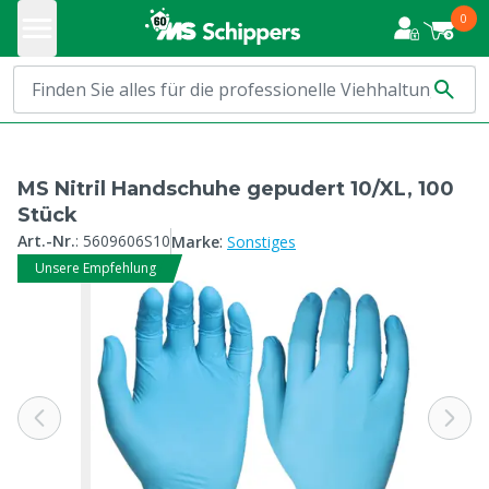
0
MS Nitril Handschuhe gepudert 10/XL, 100
Stück
:
Art.-Nr.
:
5609606S10
Marke
Sonstiges
Unsere Empfehlung