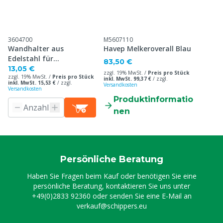
3604700
M5607110
Wandhalter aus
Havep Melkeroverall Blau
Edelstahl für
83,50 €
Einweghandschuhe
13,05 €
zzgl. 19% MwSt. /
Preis pro Stück
zzgl. 19% MwSt. /
Preis pro Stück
inkl. MwSt. 99,37 €
/
zzgl.
inkl. MwSt. 15,53 €
/
zzgl.
Versandkosten
Versandkosten
Produktinformatio
nen
Persönliche Beratung
Haben Sie Fragen beim Kauf oder benötigen Sie eine
persönliche Beratung, kontaktieren Sie uns unter
+49(0)2833 92360
oder senden Sie eine E-Mail an
verkauf@schippers.eu