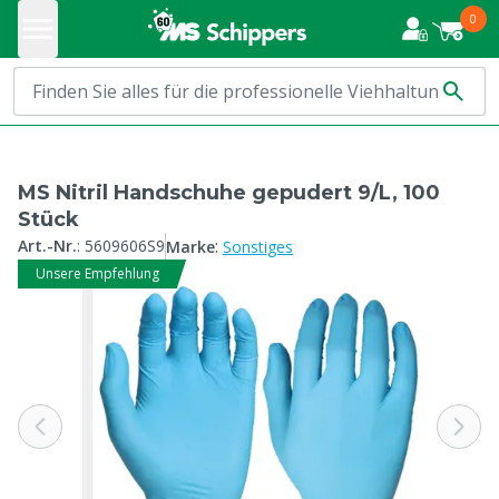
0
MS Nitril Handschuhe gepudert 9/L, 100
Stück
:
Art.-Nr.
:
5609606S9
Marke
Sonstiges
Unsere Empfehlung