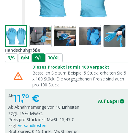
Handschuhgröße
7/S
8/M
9/L
10/XL
Dieses Produkt ist mit 100 verpackt
Bestellen Sie zum Beispiel 5 Stück, erhalten Sie 5
x
100
Stück. Die vorgegebenen Preise sind auch
pro
100
Stück.
11,
€
Ab
70
Auf Lager
Ab Abnahmemenge von
10 Einheiten
zzgl. 19% MwSt.
Preis pro Stück inkl. MwSt. 15,47 €
zzgl.
Versandkosten
Bruttopreis: 0,15 € inkl. MwSt. per pc