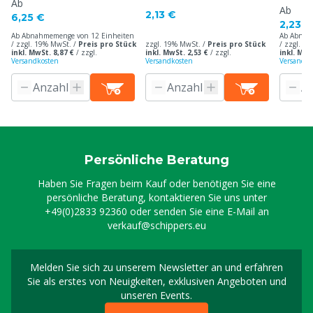
Ab
Ab
2,13 €
6,25 €
2,23 €
Ab Abnahmemenge von 12 Einheiten
Ab Abnah
/ zzgl. 19% MwSt. /
Preis pro Stück
zzgl. 19% MwSt. /
Preis pro Stück
/ zzgl. 1
inkl. MwSt. 8,87 €
/
zzgl.
inkl. MwSt. 2,53 €
/
zzgl.
inkl. MwS
Versandkosten
Versandkosten
Versandko
Persönliche Beratung
Haben Sie Fragen beim Kauf oder benötigen Sie eine
persönliche Beratung, kontaktieren Sie uns unter
+49(0)2833 92360
oder senden Sie eine E-Mail an
verkauf@schippers.eu
Melden Sie sich zu unserem Newsletter an und erfahren
Melden Sie sich für uns
Sie als erstes von Neuigkeiten, exklusiven Angeboten und
unseren Events.