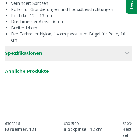
Feedback
Verhindert Spritzen
Roller für Grundierungen und Epoxidbeschichtungen
Poldicke: 12 – 13 mm
Durchmesser Achse: 6 mm
Breite: 14 cm
Der Farbroller Nylon, 14 cm passt zum Bügel für Rolle, 10
cm
Spezifikationen
Ähnliche Produkte
6300216
6304500
630944
Farbeimer, 12 l
Blockpinsel, 12 cm
Heizkö
sel