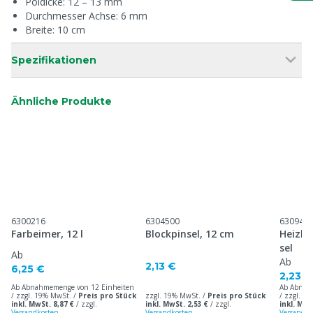
Poldicke: 12 – 13 mm
Durchmesser Achse: 6 mm
Breite: 10 cm
Spezifikationen
Ähnliche Produkte
6300216
6304500
630944
Farbeimer, 12 l
Blockpinsel, 12 cm
Heizkö
sel
Ab
Ab
2,13 €
6,25 €
2,23 €
Ab Abnahmemenge von 12 Einheiten
Ab Abnah
/ zzgl. 19% MwSt. /
Preis pro Stück
zzgl. 19% MwSt. /
Preis pro Stück
/ zzgl. 1
inkl. MwSt. 8,87 €
/
zzgl.
inkl. MwSt. 2,53 €
/
zzgl.
inkl. MwS
Versandkosten
Versandkosten
Versandko