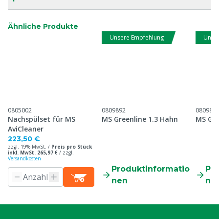
Ähnliche Produkte
Unsere Empfehlung
Unse
0805002
0809892
080989
Nachspülset für MS
MS Greenline 1.3 Hahn
MS Gre
AviCleaner
223,50 €
zzgl. 19% MwSt. /
Preis pro Stück
inkl. MwSt. 265,97 €
/
zzgl.
Versandkosten
Produktinformatio
Pr
nen
ne