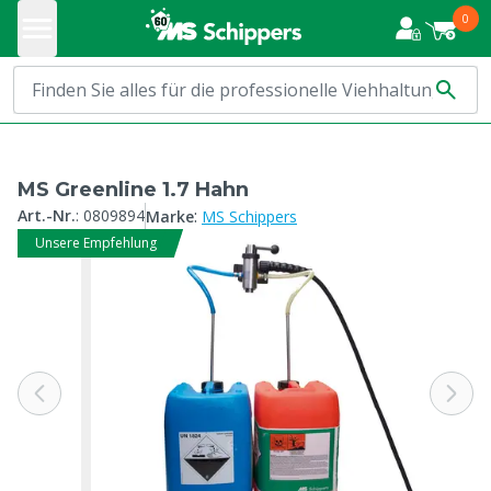
0
MS Greenline 1.7 Hahn
:
Art.-Nr.
:
0809894
Marke
MS Schippers
Unsere Empfehlung