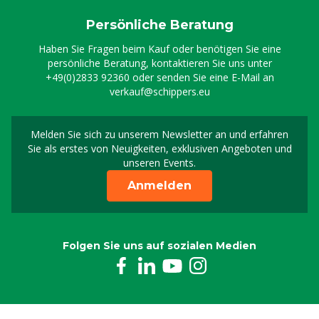
8804961
Persönliche Beratung
Rückschlagventil Edelst. Schraubgewinde
Haben Sie Fragen beim Kauf oder benötigen Sie eine
0807181
persönliche Beratung, kontaktieren Sie uns unter
+49(0)2833 92360
oder senden Sie eine E-Mail an
verkauf@schippers.eu
Schlauchklemme V2A 12-22 mm (1/2"), 9 mm
0809917
Melden Sie sich zu unserem Newsletter an und erfahren
Melden Sie sich für uns
Sie als erstes von Neuigkeiten, exklusiven Angeboten und
Rundes Sieb für Schaumlanze Greenline
unseren Events.
8803404
Anmelden
Schaumlanze MS Greenline 2.3
8804924
Folgen Sie uns auf sozialen Medien
Hochdruckschlauch 3/8” schwarz, 3 m
8804925