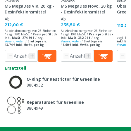
2509835
2509899
880495
MS MegaDes VIR, 20 kg -
MS MegaDes Novo, 20 kg
Überdr
Desinfektionsmittel
- Desinfektionsmittel
Greenl
Ab
Ab
212,00 €
235,50 €
110,50
Ab Abnahmemenge von 26 Einheiten
Ab Abnahmemenge von 26 Einheiten
/ zzgl. 19% MwSt. /
Preis pro Stück
/ zzgl. 19% MwSt. /
Preis pro Stück
inkl. MwSt. 274,89 €
/
zzgl.
inkl. MwSt. 332,01 €
/
zzgl.
zzgl. 19%
Versandkosten
/
Bruttopreis:
Versandkosten
/
Bruttopreis:
inkl. MwS
13,74 € inkl. MwSt. per kg
16,60 € inkl. MwSt. per kg
Versandko
Ersatzteil
O-Ring für Restrictor für Greenline
8804932
Reparaturset für Greenline
8804949
Ansauglanze V2A für Greenline