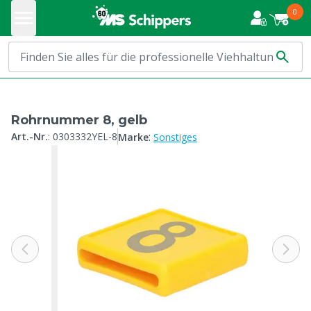
0
Rohrnummer 8, gelb
:
Art.-Nr.
:
0303332YEL-8
Marke
Sonstiges