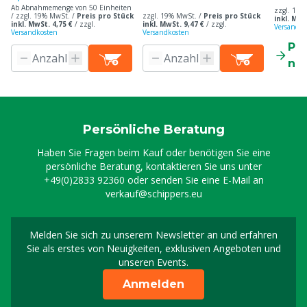
Ab Abnahmemenge von 50 Einheiten
zzgl. 19%
/ zzgl. 19% MwSt. /
Preis pro Stück
zzgl. 19% MwSt. /
Preis pro Stück
inkl. MwS
inkl. MwSt. 4,75 €
/
zzgl.
inkl. MwSt. 9,47 €
/
zzgl.
Versandko
Versandkosten
Versandkosten
Pr
ne
Persönliche Beratung
Haben Sie Fragen beim Kauf oder benötigen Sie eine
persönliche Beratung, kontaktieren Sie uns unter
+49(0)2833 92360
oder senden Sie eine E-Mail an
verkauf@schippers.eu
Melden Sie sich zu unserem Newsletter an und erfahren
Melden Sie sich für uns
Sie als erstes von Neuigkeiten, exklusiven Angeboten und
unseren Events.
Anmelden