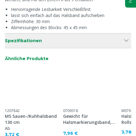
Hervorragende Lesbarkeit Verschleißfest
lässt sich einfach auf das Halsband aufschieben
Ziffernhöhe: 30 mm
Abmessungen des Blocks: 45 x 45 mm
Spezifikationen
Ähnliche Produkte
1207842
0709318
M07093
MS Sauen-/Kuhhalsband
Gewicht für
Halsba
130 cm
Halsmarkierungsband,
Rollsc
Ab
500 Gramm
Ovalgl
3,78 
7,96 €
3,72 €