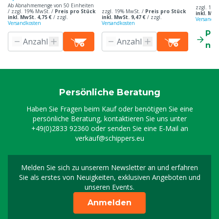
Ab Abnahmemenge von 50 Einheiten
zzgl. 19%
/ zzgl. 19% MwSt. /
Preis pro Stück
zzgl. 19% MwSt. /
Preis pro Stück
inkl. MwS
inkl. MwSt. 4,75 €
/
zzgl.
inkl. MwSt. 9,47 €
/
zzgl.
Versandko
Versandkosten
Versandkosten
Pr
ne
Persönliche Beratung
Haben Sie Fragen beim Kauf oder benötigen Sie eine
persönliche Beratung, kontaktieren Sie uns unter
+49(0)2833 92360
oder senden Sie eine E-Mail an
verkauf@schippers.eu
Melden Sie sich zu unserem Newsletter an und erfahren
Melden Sie sich für uns
Sie als erstes von Neuigkeiten, exklusiven Angeboten und
unseren Events.
Anmelden