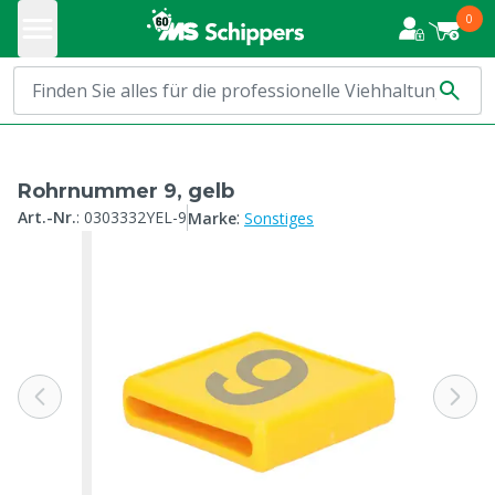
0
Rohrnummer 9, gelb
:
Art.-Nr.
:
0303332YEL-9
Marke
Sonstiges