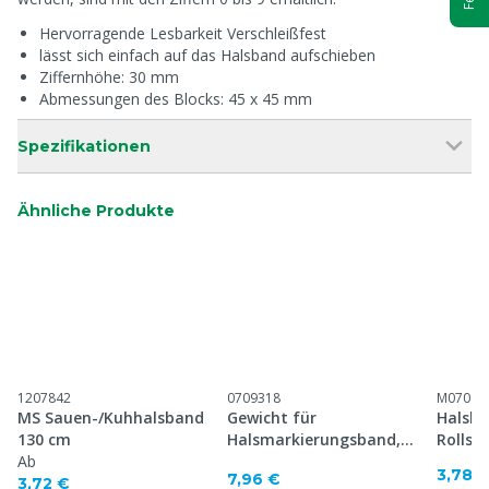
Hervorragende Lesbarkeit Verschleißfest
lässt sich einfach auf das Halsband aufschieben
Ziffernhöhe: 30 mm
Abmessungen des Blocks: 45 x 45 mm
Spezifikationen
Ähnliche Produkte
1207842
0709318
M07093
MS Sauen-/Kuhhalsband
Gewicht für
Halsba
130 cm
Halsmarkierungsband,
Rollsc
Ab
500 Gramm
Ovalgl
3,78 
7,96 €
3,72 €