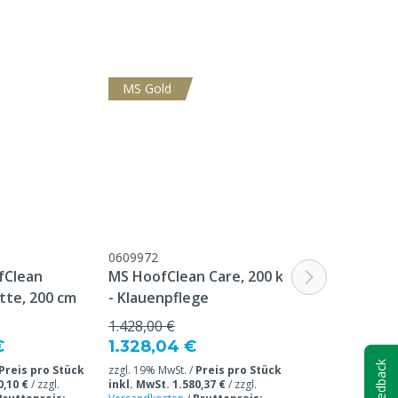
MS Gold
0609972
M0608903
fClean
MS HoofClean Care, 200 kg
MS HoofClean
tte, 200 cm
- Klauenpflege
Klauenschut
99,50 €
1.428,00 €
92,53 €
€
1.328,04 €
zzgl. 19% MwSt. /
Feedback
Preis pro Stück
zzgl. 19% MwSt. /
Preis pro Stück
inkl. MwSt. 110,1
0,10 €
/
zzgl.
inkl. MwSt. 1.580,37 €
/
zzgl.
Versandkosten
/
B