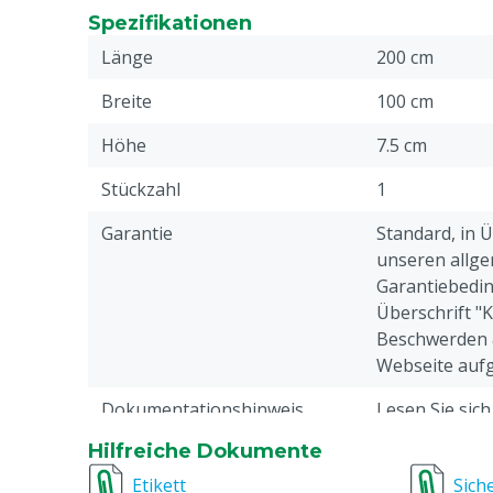
Einfache Installation und minimale Wartung, k
Spezifikationen
Klauenbädern
Länge
200 cm
Vollständiges Eintauchen der Klauen für optim
Bequem und stressfrei für die Kühe, ohne Ve
Breite
100 cm
Chemikalien
Höhe
7.5 cm
Schnelle Ergebnisse mit bewährter Wirksamke
Stückzahl
1
Garantie
Standard, in 
unseren allge
Garantiebedin
Überschrift "
Beschwerden 
Webseite aufg
Dokumentationshinweis
Lesen Sie sic
unbedingt di
Hilfreiche Dokumente
durch.
Etikett
Sich