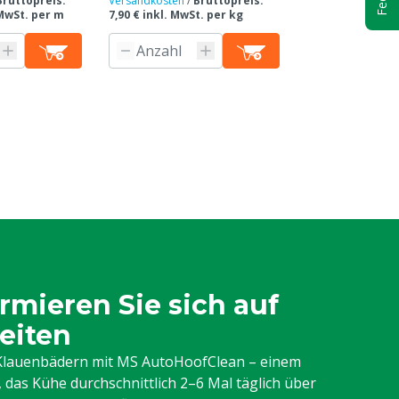
Bruttopreis:
Versandkosten
/
Bruttopreis:
5,01 € inkl. MwSt
 MwSt. per m
7,90 € inkl. MwSt. per kg
Produkti
n
rmieren Sie sich auf
eiten
n Klauenbädern mit MS AutoHoofClean – einem
das Kühe durchschnittlich 2–6 Mal täglich über