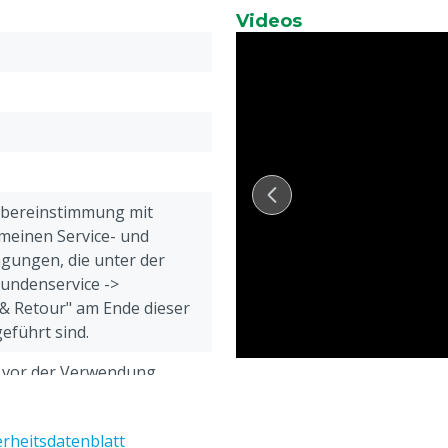
eine Arbeit mehr mit
Videos
ale Pflege
rwendung von scharfen
it
Übereinstimmung mit
meinen Service- und
gungen, die unter der
Kundenservice ->
& Retour" am Ende dieser
eführt sind.
h vor der Verwendung
e Gebrauchsanweisung
erheitsdatenblatt