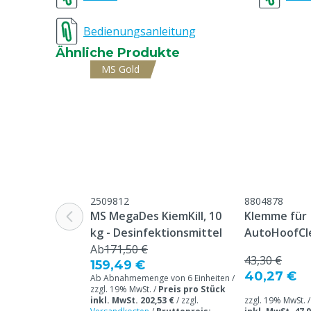
Tierarten
Rindvieh
Bedienungsanleitung
Tierartenspezifisch
Milchkühe
Ähnliche Produkte
CLP-Verordnung
Dieser Artikel
MS Gold
Verordnung. Bi
Verwendung di
Modell
1x Durchlaufm
Abschnitt / Bereich
Melkstand, M
2509812
8804878
MS MegaDes KiemKill, 10
Klemme für
kg - Desinfektionsmittel
AutoHoofCl
Ab
171,50 €
43,30 €
159,49 €
40,27 €
Ab Abnahmemenge von 6 Einheiten /
zzgl. 19% MwSt. /
Preis pro Stück
inkl. MwSt. 202,53 €
/
zzgl.
zzgl. 19% MwSt. 