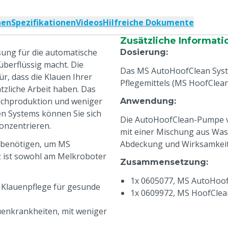
nen
Spezifikationen
Videos
Hilfreiche Dokumente
Zusätzliche Informati
sung für die automatische
Dosierung
:
überflüssig macht. Die
Das MS AutoHoofClean Syst
r, dass die Klauen Ihrer
Pflegemittels (MS HoofClean
tzliche Arbeit haben. Das
ilchproduktion und weniger
Anwendung
:
n Systems können Sie sich
Die AutoHoofClean-Pumpe ve
onzentrieren.
mit einer Mischung aus Was
e benötigen, um MS
Abdeckung und Wirksamkeit 
z ist sowohl am Melkroboter
Zusammensetzung
:
1x 0605077, MS AutoHoof
7 Klauenpflege für gesunde
1x 0609972, MS HoofClea
enkrankheiten, mit weniger