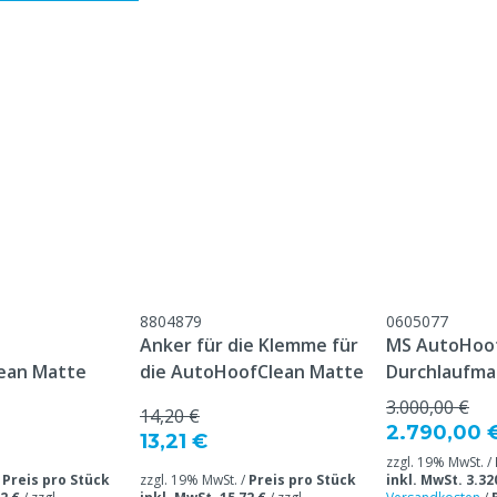
 unterliegt der CLP-
tte lesen Sie vor der
e Sicherheitshinweise.
atte & 1x 200 kg
elkroboter
8804879
0605077
Anker für die Klemme für
MS AutoHoo
ean Matte
die AutoHoofClean Matte
Durchlaufma
3.000,00 €
14,20 €
2.790,00 
13,21 €
zzgl. 19% MwSt. /
/
Preis pro Stück
zzgl. 19% MwSt. /
Preis pro Stück
inkl. MwSt. 3.32