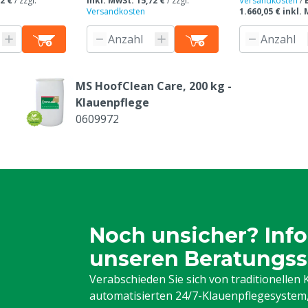
2 €
/
zzgl.
inkl. MwSt. 15,72 €
/
zzgl.
Versandkosten
/
Versandkosten
1.660,05 € inkl.
MS HoofClean Care, 200 kg -
Klauenpflege
0609972
Noch unsicher? Info
unseren Beratungss
Verabschieden Sie sich von traditionelle
automatisierten 24/7-Klauenpflegesystem, 