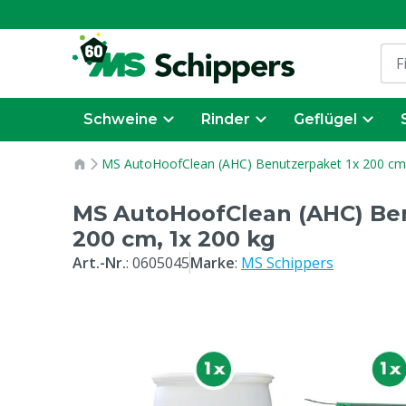
Schweine
Rinder
Geflügel
MS AutoHoofClean (AHC) Benutzerpaket 1x 200 cm,
MS AutoHoofClean (AHC) Ben
200 cm, 1x 200 kg
Art.-Nr.
:
0605045
Marke
:
MS Schippers